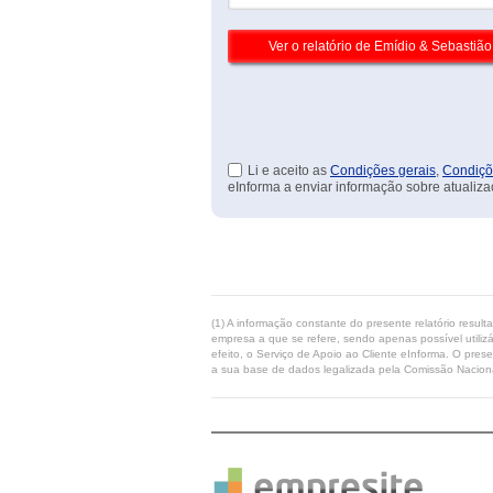
Li e aceito as
Condições gerais
,
Condiçõ
eInforma a enviar informação sobre atualiza
(1) A informação constante do presente relatório resul
empresa a que se refere, sendo apenas possível utilizá
efeito, o Serviço de Apoio ao Cliente eInforma. O pres
a sua base de dados legalizada pela Comissão Naciona