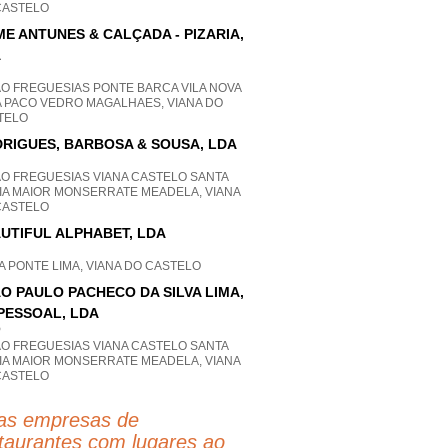
CASTELO
ME ANTUNES & CALÇADA - PIZARIA,
A
AO FREGUESIAS PONTE BARCA VILA NOVA
A PACO VEDRO MAGALHAES, VIANA DO
TELO
RIGUES, BARBOSA & SOUSA, LDA
AO FREGUESIAS VIANA CASTELO SANTA
IA MAIOR MONSERRATE MEADELA, VIANA
CASTELO
UTIFUL ALPHABET, LDA
 PONTE LIMA, VIANA DO CASTELO
O PAULO PACHECO DA SILVA LIMA,
PESSOAL, LDA
P
AO FREGUESIAS VIANA CASTELO SANTA
IA MAIOR MONSERRATE MEADELA, VIANA
CASTELO
as empresas de
taurantes com lugares ao