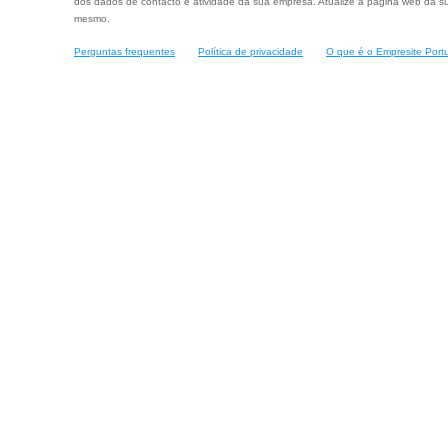
dos dados de contacto e atividade da sua empresa. Atualize a página web da su
mesmo.
Perguntas frequentes
Política de privacidade
O que é o Empresite Port