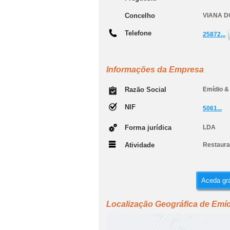
Concelho
VIANA D
Telefone
25872...
Informações da Empresa
Razão Social
Emídio &
NIF
5061...
Forma jurídica
LDA
Atividade
Restaura
Aceda grá
Localização Geográfica de Emí