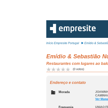
Início Empresite Portugal
Emídio & Sebastião
Emídio & Sebastião N
Restaurantes com lugares ao 
(
0
votos)
Endereço e contato
Morada
JOANINH
CAMINH
Ver Mapa
Freguesia
UNIAO F