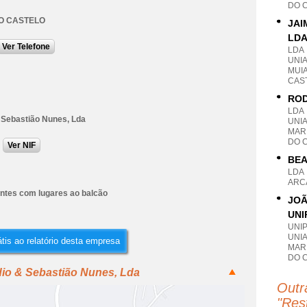
DO 
O CASTELO
JAI
LD
Ver Telefone
LDA
UNI
MUI
CAS
ROD
LDA
 Sebastião Nunes, Lda
UNI
MAR
DO 
Ver NIF
BEA
LDA
ARCA
ntes com lugares ao balcão
JOÃ
UNI
UNI
UNI
tis ao relatório desta empresa
MAR
DO 
dio & Sebastião Nunes, Lda
Outr
"
Res