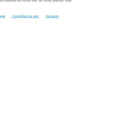
a empresa em nosso site, de forma gratuita, hoje
ugal
Condições de uso
Contacto