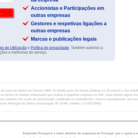
Accionistas e Participações em
outras empresas
Gestores e respetivas ligações a
outras empresas
Marcas e publicações legais
es de Utilização
e
Política de privacidade
. Também autorizo a
ções e melhorias do serviço.
ta da base de dados da Informa D&B, foi obtida junto de fontes públicas ou do próprio e faz refe
-la dentro do âmbito empresarial que realiza a respetiva empresa ou ENI. Caso detete algum erro 
ente relatório não pode ser reproduzido, publicado ou redistribuído, total ou parcialmente, sem
l de Proteção de Dados (Autorização Nº 32/96, emitida a 27/02/1996).
Empresite Portugal é o maior diretório de empresas de Portugal, que o ajuda a e