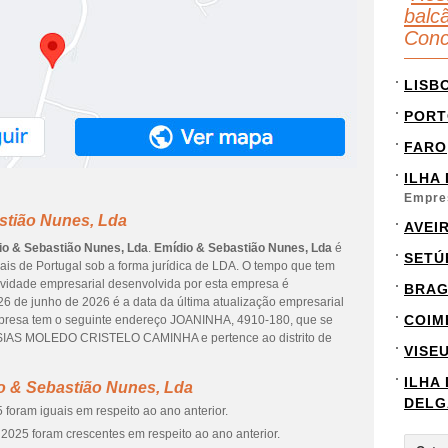
balc
Conc
LISB
PORT
FARO
ILHA
Empre
stião Nunes, Lda
AVEI
io & Sebastião Nunes, Lda
.
Emídio & Sebastião Nunes, Lda
é
SETÚ
ais de Portugal sob a forma jurídica de LDA. O tempo que tem
tividade empresarial desenvolvida por esta empresa é
BRA
26 de junho de 2026 é a data da última atualização empresarial
COIM
mpresa tem o seguinte endereço JOANINHA, 4910-180, que se
SIAS MOLEDO CRISTELO CAMINHA e pertence ao distrito de
VISE
ILHA
o & Sebastião Nunes, Lda
DELG
foram iguais em respeito ao ano anterior.
2025 foram crescentes em respeito ao ano anterior.