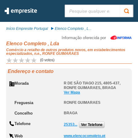
Pesquisar:
Início Empresite Portugal
Elenco Completo , L...
Informação oferecida por
Elenco Completo , Lda
Comércio a retalho de outros produtos novos, em estabelecimentos
especializados, n.e., RONFE GUIMARAES
(
0
votos)
Endereço e contato
Morada
R DE SÃO TIAGO 215, 4805-437
,
RONFE GUIMARAES
,
BRAGA
Ver Mapa
Freguesia
RONFE GUIMARAES
Concelho
BRAGA
Telefone
25353...
Ver Telefone
Web
www.elencocompleto.pt