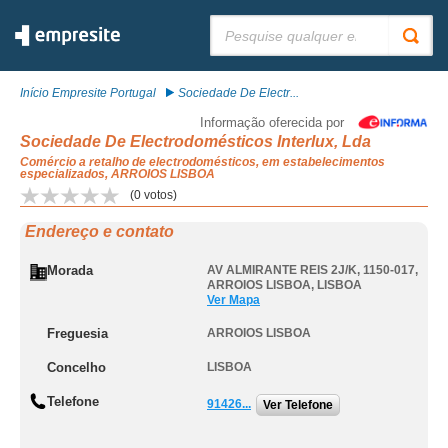
Pesquisar:
Início Empresite Portugal
Sociedade De Electr...
Informação oferecida por
Sociedade De Electrodomésticos Interlux, Lda
Comércio a retalho de electrodomésticos, em estabelecimentos
especializados, ARROIOS LISBOA
(
0
votos)
Endereço e contato
Morada
AV ALMIRANTE REIS 2J/K, 1150-017
,
ARROIOS LISBOA
,
LISBOA
Ver Mapa
Freguesia
ARROIOS LISBOA
Concelho
LISBOA
Telefone
91426...
Ver Telefone