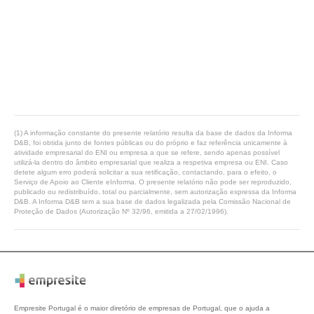
(1) A informação constante do presente relatório resulta da base de dados da Informa
D&B, foi obtida junto de fontes públicas ou do próprio e faz referência unicamente à
atividade empresarial do ENI ou empresa a que se refere, sendo apenas possível
utilizá-la dentro do âmbito empresarial que realiza a respetiva empresa ou ENI. Caso
detete algum erro poderá solicitar a sua retificação, contactando, para o efeito, o
Serviço de Apoio ao Cliente eInforma. O presente relatório não pode ser reproduzido,
publicado ou redistribuído, total ou parcialmente, sem autorização expressa da Informa
D&B. A Informa D&B tem a sua base de dados legalizada pela Comissão Nacional de
Proteção de Dados (Autorização Nº 32/96, emitida a 27/02/1996).
Empresite Portugal é o maior diretório de empresas de Portugal, que o ajuda a