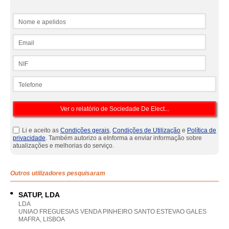
Nome e apelidos
Email
NIF
Telefone
Li e aceito as
Condições gerais
,
Condições de Utilização
e
Política de
privacidade
. Também autorizo a eInforma a enviar informação sobre
atualizações e melhorias do serviço.
Outros utilizadores pesquisaram
SATUP, LDA
LDA
UNIAO FREGUESIAS VENDA PINHEIRO SANTO ESTEVAO GALES
MAFRA, LISBOA