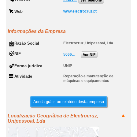
22422...
Ver Telefone
Web
www.electrocruz.pt
Informações da Empresa
Razão Social
Electrocruz, Unipessoal, Lda
NIF
5066...
Ver NIF
Forma jurídica
UNIP
Atividade
Reparação e manutenção de
máquinas e equipamentos
Aceda grátis ao relatório desta empresa
Localização Geográfica de Electrocruz,
Unipessoal, Lda