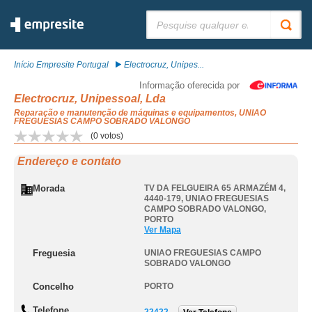
Pesquisar:
Início Empresite Portugal
Electrocruz, Unipes...
Informação oferecida por
Electrocruz, Unipessoal, Lda
Reparação e manutenção de máquinas e equipamentos, UNIAO
FREGUESIAS CAMPO SOBRADO VALONGO
(
0
votos)
Endereço e contato
Morada
TV DA FELGUEIRA 65 ARMAZÉM 4,
4440-179
,
UNIAO FREGUESIAS
CAMPO SOBRADO VALONGO
,
PORTO
Ver Mapa
Freguesia
UNIAO FREGUESIAS CAMPO
SOBRADO VALONGO
Concelho
PORTO
Telefone