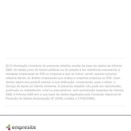
(1) A informação constante do presente relatório resulta da base de dados da Informa
D&B, foi obtida junto de fontes públicas ou do próprio e faz referência unicamente à
atividade empresarial do ENI ou empresa a que se refere, sendo apenas possível
utilizá-la dentro do âmbito empresarial que realiza a respetiva empresa ou ENI. Caso
detete algum erro poderá solicitar a sua retificação, contactando, para o efeito, o
Serviço de Apoio ao Cliente eInforma. O presente relatório não pode ser reproduzido,
publicado ou redistribuído, total ou parcialmente, sem autorização expressa da Informa
D&B. A Informa D&B tem a sua base de dados legalizada pela Comissão Nacional de
Proteção de Dados (Autorização Nº 32/96, emitida a 27/02/1996).