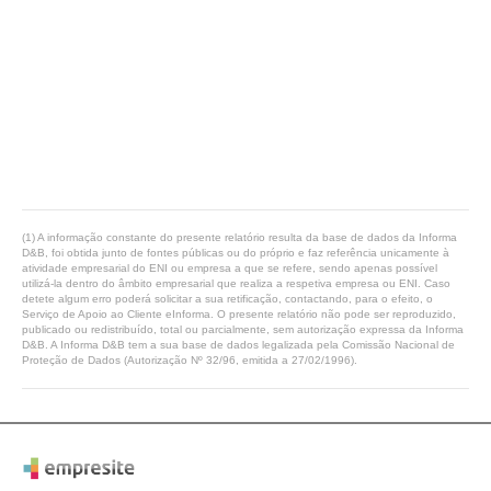
(1) A informação constante do presente relatório resulta da base de dados da Informa
D&B, foi obtida junto de fontes públicas ou do próprio e faz referência unicamente à
atividade empresarial do ENI ou empresa a que se refere, sendo apenas possível
utilizá-la dentro do âmbito empresarial que realiza a respetiva empresa ou ENI. Caso
detete algum erro poderá solicitar a sua retificação, contactando, para o efeito, o
Serviço de Apoio ao Cliente eInforma. O presente relatório não pode ser reproduzido,
publicado ou redistribuído, total ou parcialmente, sem autorização expressa da Informa
D&B. A Informa D&B tem a sua base de dados legalizada pela Comissão Nacional de
Proteção de Dados (Autorização Nº 32/96, emitida a 27/02/1996).