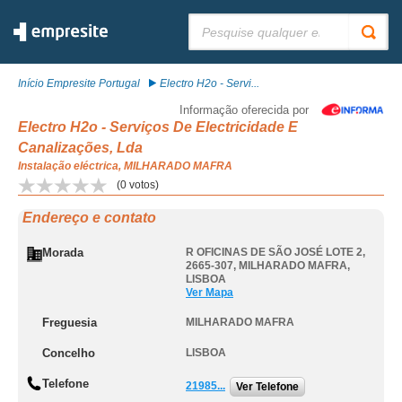
Pesquisar:
Início Empresite Portugal
Electro H2o - Servi...
Informação oferecida por
Electro H2o - Serviços De Electricidade E
Canalizações, Lda
Instalação eléctrica, MILHARADO MAFRA
(
0
votos)
Endereço e contato
Morada
R OFICINAS DE SÃO JOSÉ LOTE 2,
2665-307
,
MILHARADO MAFRA
,
LISBOA
Ver Mapa
Freguesia
MILHARADO MAFRA
Concelho
LISBOA
Telefone
21985...
Ver Telefone