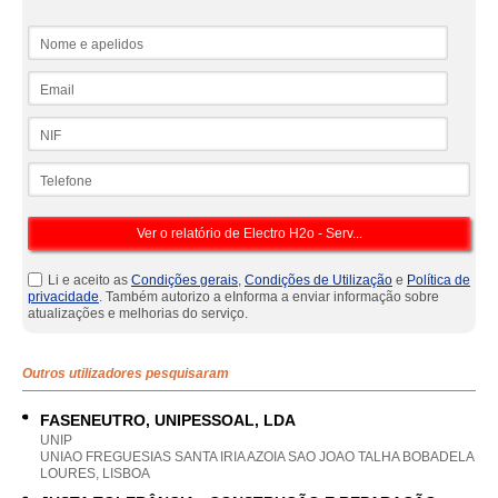
Nome e apelidos
Email
NIF
Telefone
Li e aceito as
Condições gerais
,
Condições de Utilização
e
Política de
privacidade
. Também autorizo a eInforma a enviar informação sobre
atualizações e melhorias do serviço.
Outros utilizadores pesquisaram
FASENEUTRO, UNIPESSOAL, LDA
UNIP
UNIAO FREGUESIAS SANTA IRIA AZOIA SAO JOAO TALHA BOBADELA
LOURES, LISBOA