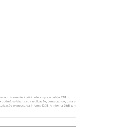
rência unicamente à atividade empresarial do ENI ou
poderá solicitar a sua retificação, contactando, para o
 autorização expressa da Informa D&B. A Informa D&B tem