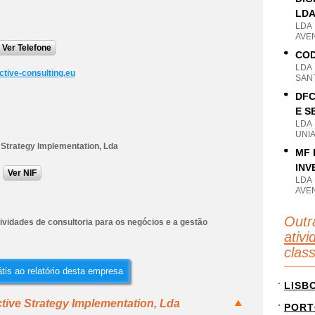
LD
LDA
AVEN
Ver Telefone
COD
LDA
ctive-consulting.eu
SANT
DFC
E S
LDA
UNIA
 Strategy Implementation, Lda
MF 
INV
Ver NIF
LDA
AVEN
Outr
ividades de consultoria para os negócios e a gestão
ativi
clas
tis ao relatório desta empresa
LISB
tive Strategy Implementation, Lda
PORT