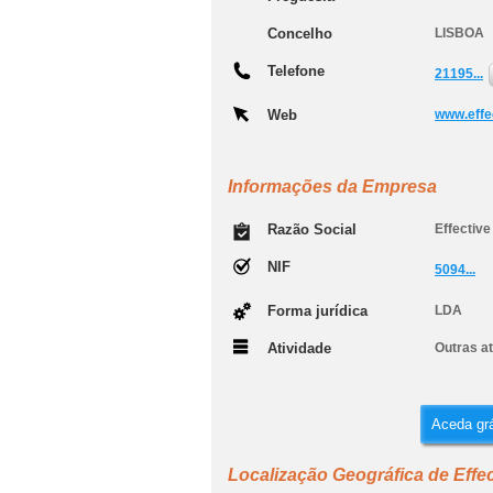
Concelho
LISBOA
Telefone
21195...
Web
www.effe
Informações da Empresa
Razão Social
Effective
NIF
5094...
Forma jurídica
LDA
Atividade
Outras at
Aceda grá
Localização Geográfica de Effec