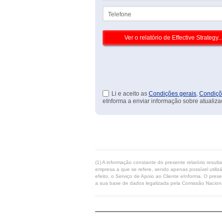
Telefone
Li e aceito as
Condições gerais
,
Condiçõ
eInforma a enviar informação sobre atualiza
(1) A informação constante do presente relatório resul
empresa a que se refere, sendo apenas possível utilizá
efeito, o Serviço de Apoio ao Cliente eInforma. O pres
a sua base de dados legalizada pela Comissão Naciona