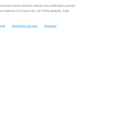
ncontrar novos clientes através da publicação gratuita
a empresa em nosso site, de forma gratuita, hoje
ugal
Condições de uso
Contacto