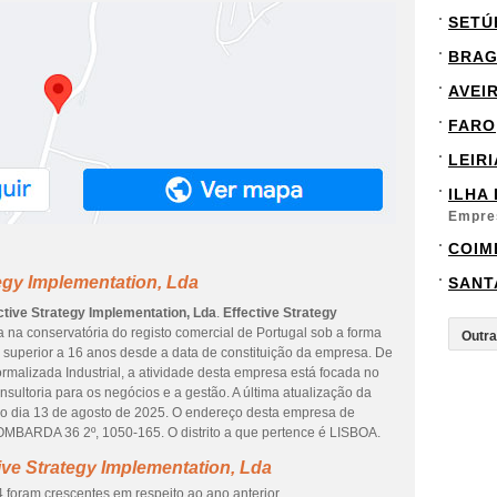
SETÚ
BRA
AVEI
FARO
LEIRI
ILHA
Empre
COIM
tegy Implementation, Lda
SANT
ctive Strategy Implementation, Lda
.
Effective Strategy
 na conservatória do registo comercial de Portugal sob a forma
é superior a 16 anos desde a data de constituição da empresa. De
rmalizada Industrial, a atividade desta empresa está focada no
sultoria para os negócios e a gestão. A última atualização da
o dia 13 de agosto de 2025. O endereço desta empresa de
RDA 36 2º, 1050-165. O distrito a que pertence é LISBOA.
ive Strategy Implementation, Lda
 foram crescentes em respeito ao ano anterior.