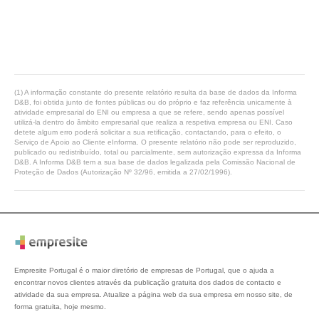
(1) A informação constante do presente relatório resulta da base de dados da Informa
D&B, foi obtida junto de fontes públicas ou do próprio e faz referência unicamente à
atividade empresarial do ENI ou empresa a que se refere, sendo apenas possível
utilizá-la dentro do âmbito empresarial que realiza a respetiva empresa ou ENI. Caso
detete algum erro poderá solicitar a sua retificação, contactando, para o efeito, o
Serviço de Apoio ao Cliente eInforma. O presente relatório não pode ser reproduzido,
publicado ou redistribuído, total ou parcialmente, sem autorização expressa da Informa
D&B. A Informa D&B tem a sua base de dados legalizada pela Comissão Nacional de
Proteção de Dados (Autorização Nº 32/96, emitida a 27/02/1996).
Empresite Portugal é o maior diretório de empresas de Portugal, que o ajuda a
encontrar novos clientes através da publicação gratuita dos dados de contacto e
atividade da sua empresa. Atualize a página web da sua empresa em nosso site, de
forma gratuita, hoje mesmo.