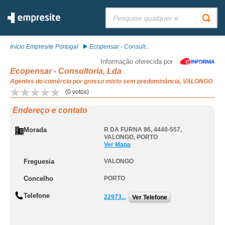
Pesquisar:
Início Empresite Portugal
Ecopensar - Consult...
Informação oferecida por
Ecopensar - Consultoria, Lda
Agentes do comércio por grosso misto sem predominância, VALONGO
(
0
votos)
Endereço e contato
Morada
R DA FURNA 86, 4440-557
,
VALONGO
,
PORTO
Ver Mapa
Freguesia
VALONGO
Concelho
PORTO
Telefone
22973...
Ver Telefone