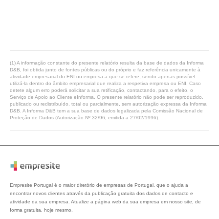
(1) A informação constante do presente relatório resulta da base de dados da Informa
D&B, foi obtida junto de fontes públicas ou do próprio e faz referência unicamente à
atividade empresarial do ENI ou empresa a que se refere, sendo apenas possível
utilizá-la dentro do âmbito empresarial que realiza a respetiva empresa ou ENI. Caso
detete algum erro poderá solicitar a sua retificação, contactando, para o efeito, o
Serviço de Apoio ao Cliente eInforma. O presente relatório não pode ser reproduzido,
publicado ou redistribuído, total ou parcialmente, sem autorização expressa da Informa
D&B. A Informa D&B tem a sua base de dados legalizada pela Comissão Nacional de
Proteção de Dados (Autorização Nº 32/96, emitida a 27/02/1996).
Empresite Portugal é o maior diretório de empresas de Portugal, que o ajuda a
encontrar novos clientes através da publicação gratuita dos dados de contacto e
atividade da sua empresa. Atualize a página web da sua empresa em nosso site, de
forma gratuita, hoje mesmo.