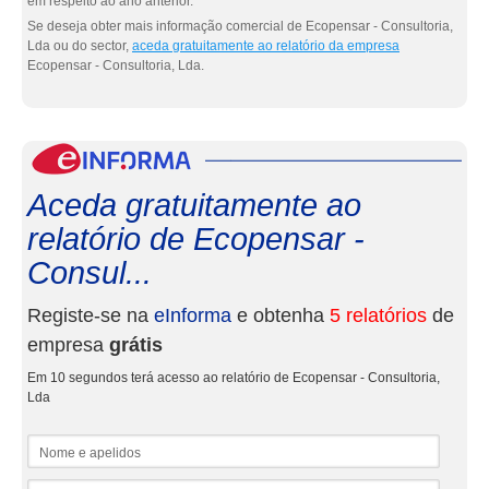
em respeito ao ano anterior.
Se deseja obter mais informação comercial de Ecopensar - Consultoria,
Lda ou do sector,
aceda gratuitamente ao relatório da empresa
Ecopensar - Consultoria, Lda.
eInf
Aceda gratuitamente ao
relatório de Ecopensar -
Consul...
Registe-se na
eInforma
e obtenha
5 relatórios
de
empresa
grátis
Em 10 segundos terá acesso ao relatório de Ecopensar - Consultoria,
Lda
Nome e apelidos
Email