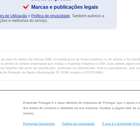
Marcas e publicações legais
es de Utilização
e
Política de privacidade
. Também autorizo a
ções e melhorias do serviço.
ta da base de dados da Informa D&B, foi obtida junto de fontes públicas ou do próprio e faz refe
-la dentro do âmbito empresarial que realiza a respetiva empresa ou ENI. Caso detete algum erro 
ente relatório não pode ser reproduzido, publicado ou redistribuído, total ou parcialmente, sem
l de Proteção de Dados (Autorização Nº 32/96, emitida a 27/02/1996).
Empresite Portugal é o maior diretório de empresas de Portugal, que o ajuda a e
dos dados de contacto e atividade da sua empresa. Atualize a página web da su
mesmo.
Perguntas frequentes
Política de privacidade
O que é o Empresite Port