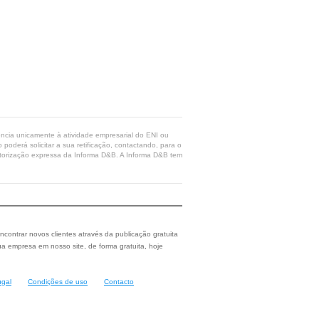
rência unicamente à atividade empresarial do ENI ou
poderá solicitar a sua retificação, contactando, para o
 autorização expressa da Informa D&B. A Informa D&B tem
ncontrar novos clientes através da publicação gratuita
a empresa em nosso site, de forma gratuita, hoje
ugal
Condições de uso
Contacto