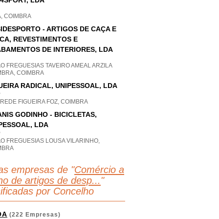
4SPORT, LDA
A, COIMBRA
IDESPORTO - ARTIGOS DE CAÇA E
CA, REVESTIMENTOS E
BAMENTOS DE INTERIORES, LDA
O FREGUESIAS TAVEIRO AMEAL ARZILA
MBRA, COIMBRA
UEIRA RADICAL, UNIPESSOAL, LDA
P
REDE FIGUEIRA FOZ, COIMBRA
NIS GODINHO - BICICLETAS,
PESSOAL, LDA
P
AO FREGUESIAS LOUSA VILARINHO,
MBRA
as empresas de "
Comércio a
ho de artigos de desp...
"
sificadas por Concelho
OA
(222 Empresas)