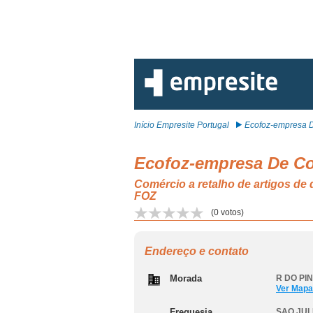
Início Empresite Portugal
Ecofoz-empresa D
Ecofoz-empresa De Co
Comércio a retalho de artigos d
FOZ
(
0
votos)
Endereço e contato
Morada
R DO PIN
Ver Mapa
Freguesia
SAO JUL