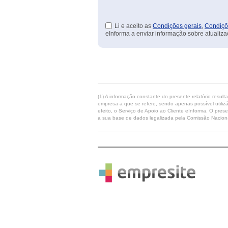
Li e aceito as
Condições gerais
,
Condiçõ
eInforma a enviar informação sobre atualiza
(1) A informação constante do presente relatório resul
empresa a que se refere, sendo apenas possível utilizá
efeito, o Serviço de Apoio ao Cliente eInforma. O pres
a sua base de dados legalizada pela Comissão Naciona