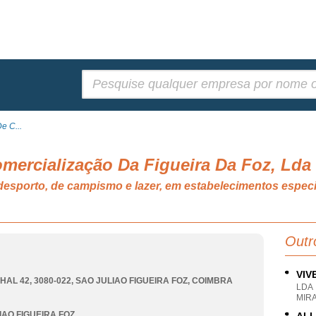
Pesquisar:
e C...
mercialização Da Figueira Da Foz, Lda
e desporto, de campismo e lazer, em estabelecimentos esp
Outr
VIV
HAL 42, 3080-022
,
SAO JULIAO FIGUEIRA FOZ
,
COIMBRA
LDA
MIR
IAO FIGUEIRA FOZ