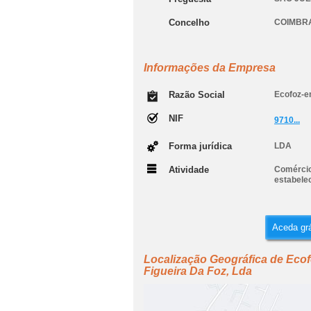
Concelho
COIMBR
Informações da Empresa
Razão Social
Ecofoz-e
NIF
9710...
Forma jurídica
LDA
Atividade
Comércio 
estabele
Aceda grá
Localização Geográfica de Eco
Figueira Da Foz, Lda