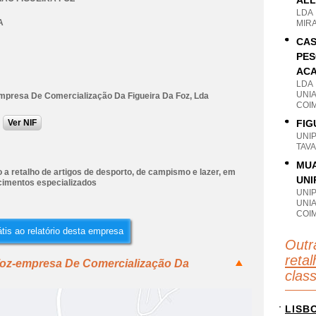
ALL
LDA
A
MIR
CAS
PES
ACA
LDA
UNIA
mpresa De Comercialização Da Figueira Da Foz, Lda
COI
Ver NIF
FIG
UNI
TAVA
MUA
a retalho de artigos de desporto, de campismo e lazer, em
UNI
cimentos especializados
UNI
UNI
COI
tis ao relatório desta empresa
Outr
retal
foz-empresa De Comercialização Da
clas
LISB