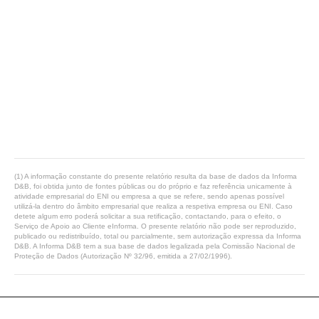
(1) A informação constante do presente relatório resulta da base de dados da Informa
D&B, foi obtida junto de fontes públicas ou do próprio e faz referência unicamente à
atividade empresarial do ENI ou empresa a que se refere, sendo apenas possível
utilizá-la dentro do âmbito empresarial que realiza a respetiva empresa ou ENI. Caso
detete algum erro poderá solicitar a sua retificação, contactando, para o efeito, o
Serviço de Apoio ao Cliente eInforma. O presente relatório não pode ser reproduzido,
publicado ou redistribuído, total ou parcialmente, sem autorização expressa da Informa
D&B. A Informa D&B tem a sua base de dados legalizada pela Comissão Nacional de
Proteção de Dados (Autorização Nº 32/96, emitida a 27/02/1996).