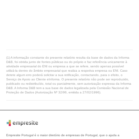
(1) A informação constante do presente relatório resulta da base de dados da Informa
D&B, foi obtida junto de fontes públicas ou do próprio e faz referência unicamente à
atividade empresarial do ENI ou empresa a que se refere, sendo apenas possível
utilizá-la dentro do âmbito empresarial que realiza a respetiva empresa ou ENI. Caso
detete algum erro poderá solicitar a sua retificação, contactando, para o efeito, o
Serviço de Apoio ao Cliente eInforma. O presente relatório não pode ser reproduzido,
publicado ou redistribuído, total ou parcialmente, sem autorização expressa da Informa
D&B. A Informa D&B tem a sua base de dados legalizada pela Comissão Nacional de
Proteção de Dados (Autorização Nº 32/96, emitida a 27/02/1996).
Empresite Portugal é o maior diretório de empresas de Portugal, que o ajuda a