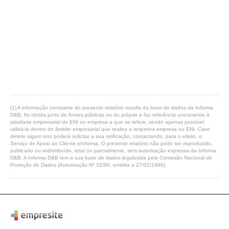
(1) A informação constante do presente relatório resulta da base de dados da Informa
D&B, foi obtida junto de fontes públicas ou do próprio e faz referência unicamente à
atividade empresarial do ENI ou empresa a que se refere, sendo apenas possível
utilizá-la dentro do âmbito empresarial que realiza a respetiva empresa ou ENI. Caso
detete algum erro poderá solicitar a sua retificação, contactando, para o efeito, o
Serviço de Apoio ao Cliente eInforma. O presente relatório não pode ser reproduzido,
publicado ou redistribuído, total ou parcialmente, sem autorização expressa da Informa
D&B. A Informa D&B tem a sua base de dados legalizada pela Comissão Nacional de
Proteção de Dados (Autorização Nº 32/96, emitida a 27/02/1996).