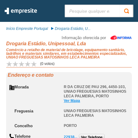
Pesquisar:
Início Empresite Portugal
Drogaria Estádio, U...
Informação oferecida por
Drogaria Estádio, Unipessoal, Lda
Comércio a retalho de material de bricolage, equipamento sanitário,
ladrilhos e materiais similares, em estabelecimentos especializados,
UNIAO FREGUESIAS MATOSINHOS LECA PALMEIRA
(
0
votos)
Endereço e contato
Morada
R DA CRUZ DE PAU 296, 4450-103
,
UNIAO FREGUESIAS MATOSINHOS
LECA PALMEIRA
,
PORTO
Ver Mapa
Freguesia
UNIAO FREGUESIAS MATOSINHOS
LECA PALMEIRA
Concelho
PORTO
Telefone
22938...
Ver Telefone