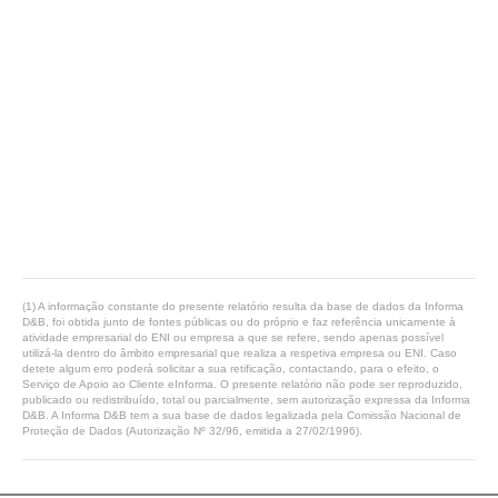
(1) A informação constante do presente relatório resulta da base de dados da Informa
D&B, foi obtida junto de fontes públicas ou do próprio e faz referência unicamente à
atividade empresarial do ENI ou empresa a que se refere, sendo apenas possível
utilizá-la dentro do âmbito empresarial que realiza a respetiva empresa ou ENI. Caso
detete algum erro poderá solicitar a sua retificação, contactando, para o efeito, o
Serviço de Apoio ao Cliente eInforma. O presente relatório não pode ser reproduzido,
publicado ou redistribuído, total ou parcialmente, sem autorização expressa da Informa
D&B. A Informa D&B tem a sua base de dados legalizada pela Comissão Nacional de
Proteção de Dados (Autorização Nº 32/96, emitida a 27/02/1996).