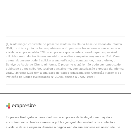
(1) A informação constante do presente relatório resulta da base de dados da Informa
D&B, foi obtida junto de fontes públicas ou do próprio e faz referência unicamente à
atividade empresarial do ENI ou empresa a que se refere, sendo apenas possível
utilizá-la dentro do âmbito empresarial que realiza a respetiva empresa ou ENI. Caso
detete algum erro poderá solicitar a sua retificação, contactando, para o efeito, o
Serviço de Apoio ao Cliente eInforma. O presente relatório não pode ser reproduzido,
publicado ou redistribuído, total ou parcialmente, sem autorização expressa da Informa
D&B. A Informa D&B tem a sua base de dados legalizada pela Comissão Nacional de
Proteção de Dados (Autorização Nº 32/96, emitida a 27/02/1996).
Empresite Portugal é o maior diretório de empresas de Portugal, que o ajuda a
encontrar novos clientes através da publicação gratuita dos dados de contacto e
atividade da sua empresa. Atualize a página web da sua empresa em nosso site, de