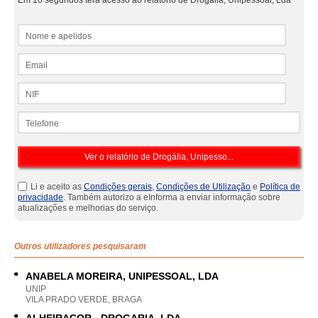
Em 10 segundos terá acesso ao relatório de Drogália, Unipessoal, Lda
Nome e apelidos
Email
NIF
Telefone
Li e aceito as
Condições gerais
,
Condições de Utilização
e
Política de
privacidade
. Também autorizo a eInforma a enviar informação sobre
atualizações e melhorias do serviço.
Outros utilizadores pesquisaram
ANABELA MOREIRA, UNIPESSOAL, LDA
UNIP
VILA PRADO VERDE, BRAGA