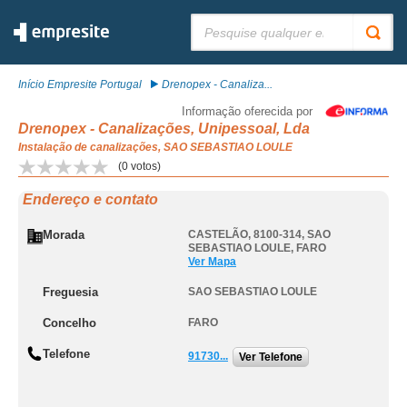
Pesquisar:
Início Empresite Portugal
Drenopex - Canaliza...
Informação oferecida por
Drenopex - Canalizações, Unipessoal, Lda
Instalação de canalizações, SAO SEBASTIAO LOULE
(
0
votos)
Endereço e contato
Morada
CASTELÃO, 8100-314
,
SAO
SEBASTIAO LOULE
,
FARO
Ver Mapa
Freguesia
SAO SEBASTIAO LOULE
Concelho
FARO
Telefone
91730...
Ver Telefone