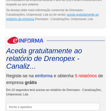
Os resultados da empresa durante o ano de 2025 foram crescentes em
respeito ao ano anterior.
Se deseja obter mais informação comercial de Drenopex -
Canalizações, Unipessoal, Lda ou do sector,
aceda gratuitamente ao
relatório da empresa
Drenopex - Canalizações, Unipessoal, Lda.
eInf
Aceda gratuitamente ao
relatório de Drenopex -
Canaliz...
Registe-se na
eInforma
e obtenha
5 relatórios
de
empresa
grátis
Em 10 segundos terá acesso ao relatório de Drenopex - Canalizações,
Unipessoal, Lda
Nome e apelidos