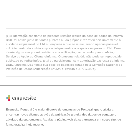
(1) A informação constante do presente relatório resulta da base de dados da Informa
D&B, foi obtida junto de fontes públicas ou do próprio e faz referência unicamente à
atividade empresarial do ENI ou empresa a que se refere, sendo apenas possível
utilizá-la dentro do âmbito empresarial que realiza a respetiva empresa ou ENI. Caso
detete algum erro poderá solicitar a sua retificação, contactando, para o efeito, o
Serviço de Apoio ao Cliente eInforma. O presente relatório não pode ser reproduzido,
publicado ou redistribuído, total ou parcialmente, sem autorização expressa da Informa
D&B. A Informa D&B tem a sua base de dados legalizada pela Comissão Nacional de
Proteção de Dados (Autorização Nº 32/96, emitida a 27/02/1996).
Empresite Portugal é o maior diretório de empresas de Portugal, que o ajuda a
encontrar novos clientes através da publicação gratuita dos dados de contacto e
atividade da sua empresa. Atualize a página web da sua empresa em nosso site, de
forma gratuita, hoje mesmo.