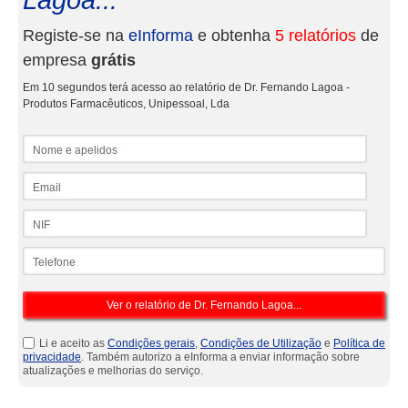
Lagoa...
Registe-se na
eInforma
e obtenha
5 relatórios
de
empresa
grátis
Em 10 segundos terá acesso ao relatório de Dr. Fernando Lagoa -
Produtos Farmacêuticos, Unipessoal, Lda
Nome e apelidos
Email
NIF
Telefone
Li e aceito as
Condições gerais
,
Condições de Utilização
e
Política de
privacidade
. Também autorizo a eInforma a enviar informação sobre
atualizações e melhorias do serviço.