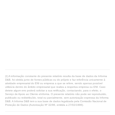
(1) A informação constante do presente relatório resulta da base de dados da Informa
D&B, foi obtida junto de fontes públicas ou do próprio e faz referência unicamente à
atividade empresarial do ENI ou empresa a que se refere, sendo apenas possível
utilizá-la dentro do âmbito empresarial que realiza a respetiva empresa ou ENI. Caso
detete algum erro poderá solicitar a sua retificação, contactando, para o efeito, o
Serviço de Apoio ao Cliente eInforma. O presente relatório não pode ser reproduzido,
publicado ou redistribuído, total ou parcialmente, sem autorização expressa da Informa
D&B. A Informa D&B tem a sua base de dados legalizada pela Comissão Nacional de
Proteção de Dados (Autorização Nº 32/96, emitida a 27/02/1996).