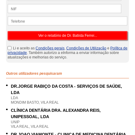
NIF
Telefone
Li e aceito as
Condições gerais
,
Condições de Utilização
e
Política de
privacidade
. Também autorizo a eInforma a enviar informação sobre
atualizações e melhorias do serviço.
Outros utilizadores pesquisaram
DR.JORGE RABIÇO DA COSTA - SERVIÇOS DE SAÚDE,
LDA
LDA
MONDIM BASTO, VILA REAL
CLÍNICA DENTÁRIA DRA. ALEXANDRA REIS,
UNIPESSOAL, LDA
UNIP
VILA REAL, VILA REAL
DR.JOAO VIAMONTE - CLINICA DE MEDICINA DENTÁRIA,