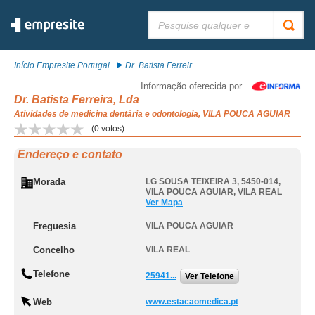
Pesquisar:
Início Empresite Portugal
Dr. Batista Ferreir...
Informação oferecida por
Dr. Batista Ferreira, Lda
Atividades de medicina dentária e odontologia, VILA POUCA AGUIAR
(
0
votos)
Endereço e contato
Morada
LG SOUSA TEIXEIRA 3, 5450-014
,
VILA POUCA AGUIAR
,
VILA REAL
Ver Mapa
Freguesia
VILA POUCA AGUIAR
Concelho
VILA REAL
Telefone
25941...
Ver Telefone
Web
www.estacaomedica.pt