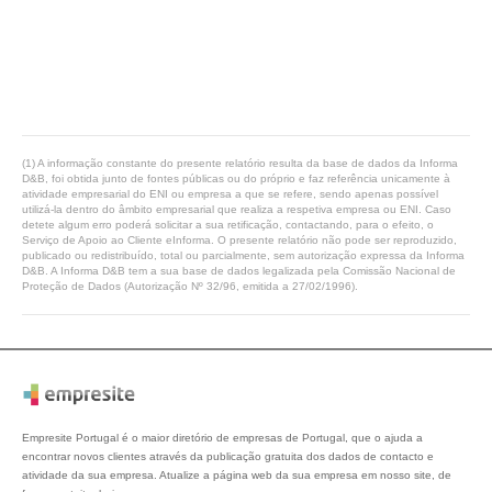
(1) A informação constante do presente relatório resulta da base de dados da Informa
D&B, foi obtida junto de fontes públicas ou do próprio e faz referência unicamente à
atividade empresarial do ENI ou empresa a que se refere, sendo apenas possível
utilizá-la dentro do âmbito empresarial que realiza a respetiva empresa ou ENI. Caso
detete algum erro poderá solicitar a sua retificação, contactando, para o efeito, o
Serviço de Apoio ao Cliente eInforma. O presente relatório não pode ser reproduzido,
publicado ou redistribuído, total ou parcialmente, sem autorização expressa da Informa
D&B. A Informa D&B tem a sua base de dados legalizada pela Comissão Nacional de
Proteção de Dados (Autorização Nº 32/96, emitida a 27/02/1996).
Empresite Portugal é o maior diretório de empresas de Portugal, que o ajuda a
encontrar novos clientes através da publicação gratuita dos dados de contacto e
atividade da sua empresa. Atualize a página web da sua empresa em nosso site, de