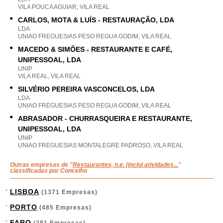
VILA POUCA AGUIAR, VILA REAL
CARLOS, MOTA & LUÍS - RESTAURAÇÃO, LDA
LDA
UNIAO FREGUESIAS PESO REGUA GODIM, VILA REAL
MACEDO & SIMÕES - RESTAURANTE E CAFÉ,
UNIPESSOAL, LDA
UNIP
VILA REAL, VILA REAL
SILVÉRIO PEREIRA VASCONCELOS, LDA
LDA
UNIAO FREGUESIAS PESO REGUA GODIM, VILA REAL
ABRASADOR - CHURRASQUEIRA E RESTAURANTE,
UNIPESSOAL, LDA
UNIP
UNIAO FREGUESIAS MONTALEGRE PADROSO, VILA REAL
Outras empresas de "
Restaurantes, n.e. (inclui atividades...
"
classificadas por Concelho
LISBOA
(1371 Empresas)
PORTO
(485 Empresas)
FARO