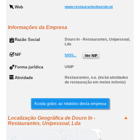
Web
www.restaurantedouroin.pt
Informações da Empresa
Razão Social
Douro In - Restaurantes, Unipessoal,
Lda
NIF
5055...
Ver NIF
Forma jurídica
UNIP
Atividade
Restaurantes, n.e. (inclui atividades
de restauração em meios móveis)
Aceda grátis ao relatório desta empresa
Localização Geográfica de Douro In -
Restaurantes, Unipessoal, Lda