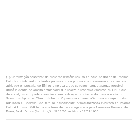
(1) A informação constante do presente relatório resulta da base de dados da Informa
D&B, foi obtida junto de fontes públicas ou do próprio e faz referência unicamente à
atividade empresarial do ENI ou empresa a que se refere, sendo apenas possível
utilizá-la dentro do âmbito empresarial que realiza a respetiva empresa ou ENI. Caso
detete algum erro poderá solicitar a sua retificação, contactando, para o efeito, o
Serviço de Apoio ao Cliente eInforma. O presente relatório não pode ser reproduzido,
publicado ou redistribuído, total ou parcialmente, sem autorização expressa da Informa
D&B. A Informa D&B tem a sua base de dados legalizada pela Comissão Nacional de
Proteção de Dados (Autorização Nº 32/96, emitida a 27/02/1996).