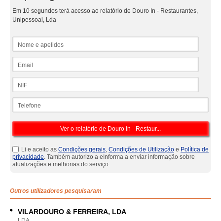
Em 10 segundos terá acesso ao relatório de Douro In - Restaurantes,
Unipessoal, Lda
Nome e apelidos
Email
NIF
Telefone
Li e aceito as
Condições gerais
,
Condições de Utilização
e
Política de
privacidade
. Também autorizo a eInforma a enviar informação sobre
atualizações e melhorias do serviço.
Outros utilizadores pesquisaram
VILARDOURO & FERREIRA, LDA
LDA