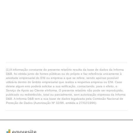
(1) A informação constante do presente relatório resulta da base de dados da Informa
D&B, foi obtida junto de fontes públicas ou do próprio e faz referência unicamente à
atividade empresarial do ENI ou empresa a que se refere, sendo apenas possível
utilizá-la dentro do âmbito empresarial que realiza a respetiva empresa ou ENI. Caso
detete algum erro poderá solicitar a sua retificação, contactando, para o efeito, o
Serviço de Apoio ao Cliente eInforma. O presente relatório não pode ser reproduzido,
publicado ou redistribuído, total ou parcialmente, sem autorização expressa da Informa
D&B. A Informa D&B tem a sua base de dados legalizada pela Comissão Nacional de
Proteção de Dados (Autorização Nº 32/96, emitida a 27/02/1996).