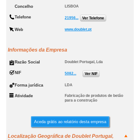
Concelho
LISBOA
Telefone
21956...
Ver Telefone
Web
www.doublet.pt
Informações da Empresa
Razão Social
Doublet Portugal, Lda
NIF
5082...
Ver NIF
Forma jurídica
LDA
Atividade
Fabricação de produtos de betão
para a construção
Aceda grátis ao relatório desta empresa
Localização Geográfica de Doublet Portugal,