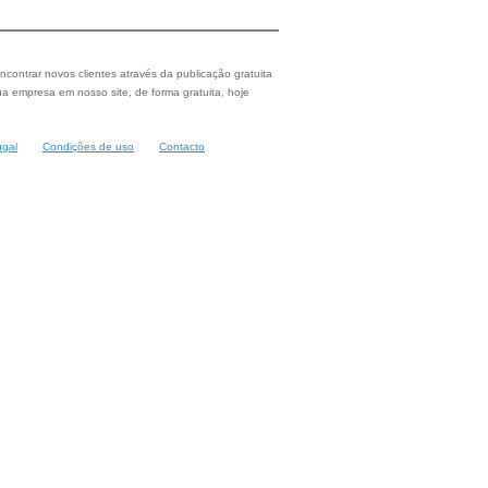
ncontrar novos clientes através da publicação gratuita
a empresa em nosso site, de forma gratuita, hoje
ugal
Condições de uso
Contacto