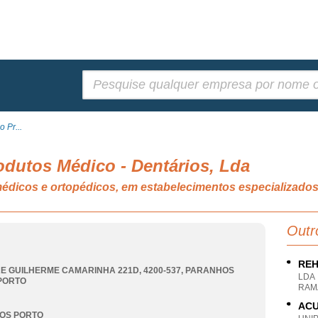
Pesquisar:
 Pr...
dutos Médico - Dentários, Lda
 médicos e ortopédicos, em estabelecimentos especializ
Outr
REH
E GUILHERME CAMARINHA 221D, 4200-537
,
PARANHOS
LDA
PORTO
RAM
ACU
OS PORTO