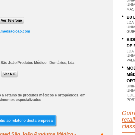
UNI
UNI
MAS
B3 
Ver Telefone
LDA
UNI
amedsaojoao.com
GUI
BIO
DE 
LDA
UNI
PAL
São João Produtos Médico - Dentários, Lda
MOB
Ver NIF
MÉD
ORT
UNI
UNI
 a retalho de produtos médicos e ortopédicos, em
ILDE
cimentos especializados
POR
Outr
reta
tis ao relatório desta empresa
clas
amed São João Produtos Médico -