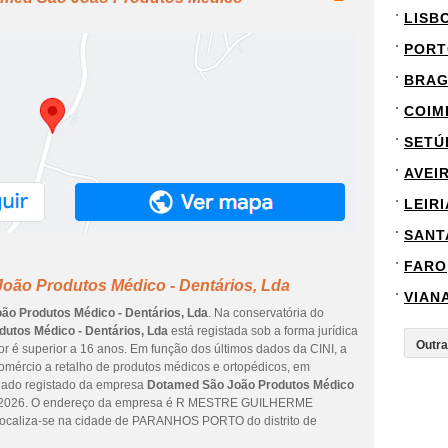
LISB
PORT
BRA
COIM
SETÚ
AVEI
LEIRI
SANT
FARO
oão Produtos Médico - Dentários, Lda
VIAN
o Produtos Médico - Dentários, Lda
. Na conservatória do
utos Médico - Dentários, Lda
está registada sob a forma jurídica
r é superior a 16 anos. Em função dos últimos dados da CINI, a
omércio a retalho de produtos médicos e ortopédicos, em
 dado registado da empresa
Dotamed São João Produtos Médico
de 2026. O endereço da empresa é R MESTRE GUILHERME
caliza-se na cidade de PARANHOS PORTO do distrito de