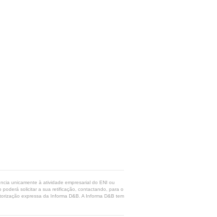
rência unicamente à atividade empresarial do ENI ou
poderá solicitar a sua retificação, contactando, para o
 autorização expressa da Informa D&B. A Informa D&B tem