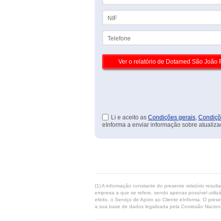
NIF
Telefone
Li e aceito as
Condições gerais
,
Condiçõ
eInforma a enviar informação sobre atualiza
(1) A informação constante do presente relatório resul
empresa a que se refere, sendo apenas possível utilizá
efeito, o Serviço de Apoio ao Cliente eInforma. O pres
a sua base de dados legalizada pela Comissão Naciona