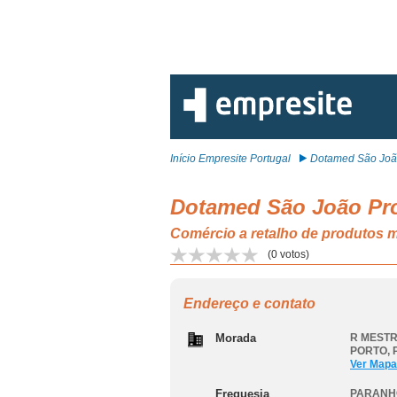
Início Empresite Portugal
Dotamed São João
Dotamed São João Pro
Comércio a retalho de produtos
(
0
votos)
Endereço e contato
Morada
R MESTR
PORTO
,
Ver Mapa
Freguesia
PARANH