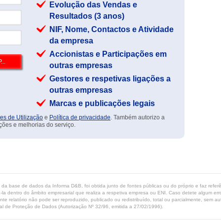
Evolução das Vendas e
Resultados (3 anos)
NIF, Nome, Contactos e Atividade
da empresa
Accionistas e Participações em
outras empresas
Gestores e respetivas ligações a
outras empresas
Marcas e publicações legais
es de Utilização
e
Política de privacidade
. Também autorizo a
ções e melhorias do serviço.
ta da base de dados da Informa D&B, foi obtida junto de fontes públicas ou do próprio e faz refe
-la dentro do âmbito empresarial que realiza a respetiva empresa ou ENI. Caso detete algum erro 
ente relatório não pode ser reproduzido, publicado ou redistribuído, total ou parcialmente, sem
l de Proteção de Dados (Autorização Nº 32/96, emitida a 27/02/1996).