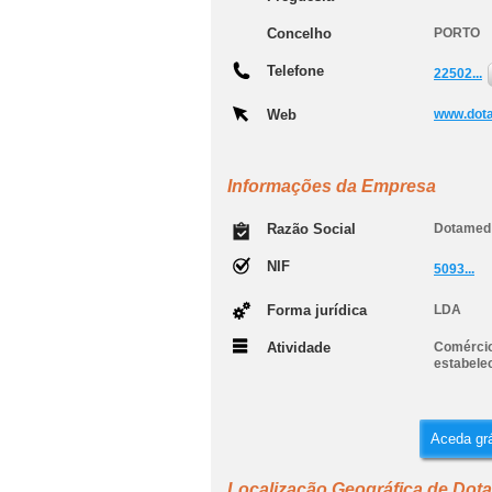
Concelho
PORTO
Telefone
22502...
Web
www.dot
Informações da Empresa
Razão Social
Dotamed 
NIF
5093...
Forma jurídica
LDA
Atividade
Comércio
estabele
Aceda grá
Localização Geográfica de Dot