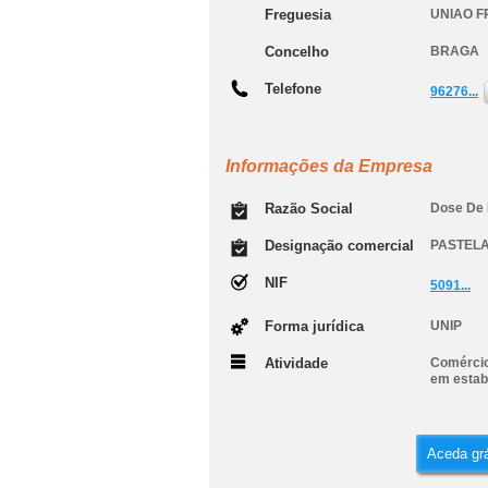
Freguesia
UNIAO F
Concelho
BRAGA
Telefone
96276...
Informações da Empresa
Razão Social
Dose De P
Designação comercial
PASTELA
NIF
5091...
Forma jurídica
UNIP
Atividade
Comércio 
em estab
Aceda grá