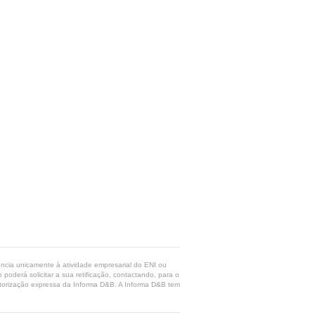
rência unicamente à atividade empresarial do ENI ou
poderá solicitar a sua retificação, contactando, para o
 autorização expressa da Informa D&B. A Informa D&B tem