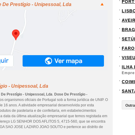
PORT
 De Prestígio - Unipessoal, Lda
LISB
AVEI
BRA
SETÚ
FARO
VISE
ILHA
Empre
COIM
gio - Unipessoal, Lda
SANT
De Prestígio - Unipessoal, Lda
.
Dose De Prestígio -
s organismos oficiais de Portugal sob a forma jurídica de UNIP. O
e 16 anos. A atividade empresarial desenvolvida por esta
dutos de pastelaria e de confeitaria, em estabelecimentos
 a data da última atualização empresarial que temos registada em
endereço LG SENHOR DOS AFLITOS 5, 4715-560, que se encontra
A SAO JOSE LAZARO JOAO SOUTO e pertence ao distrito de