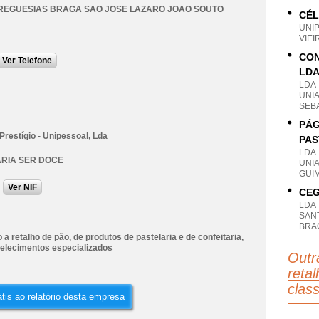
REGUESIAS BRAGA SAO JOSE LAZARO JOAO SOUTO
CÉL
UNI
VIEI
CON
Ver Telefone
LD
LDA
UNIA
SEB
PÁG
restígio - Unipessoal, Lda
PAS
LDA
RIA SER DOCE
UNI
GUI
Ver NIF
CEG
LDA
SANT
BRA
a retalho de pão, de produtos de pastelaria e de confeitaria,
elecimentos especializados
Outr
retal
clas
tis ao relatório desta empresa