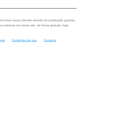
ncontrar novos clientes através da publicação gratuita
a empresa em nosso site, de forma gratuita, hoje
ugal
Condições de uso
Contacto