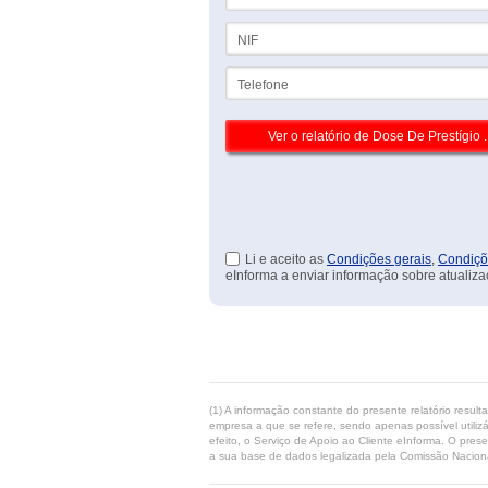
NIF
Telefone
Li e aceito as
Condições gerais
,
Condiçõ
eInforma a enviar informação sobre atualiza
(1) A informação constante do presente relatório resul
empresa a que se refere, sendo apenas possível utilizá
efeito, o Serviço de Apoio ao Cliente eInforma. O pres
a sua base de dados legalizada pela Comissão Naciona