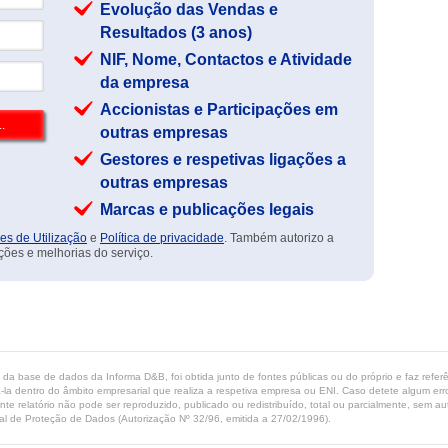
Evolução das Vendas e
Resultados (3 anos)
NIF, Nome, Contactos e Atividade
da empresa
Accionistas e Participações em
outras empresas
Gestores e respetivas ligações a
outras empresas
Marcas e publicações legais
es de Utilização
e
Política de privacidade
. Também autorizo a
ções e melhorias do serviço.
ta da base de dados da Informa D&B, foi obtida junto de fontes públicas ou do próprio e faz refe
-la dentro do âmbito empresarial que realiza a respetiva empresa ou ENI. Caso detete algum erro 
ente relatório não pode ser reproduzido, publicado ou redistribuído, total ou parcialmente, sem
l de Proteção de Dados (Autorização Nº 32/96, emitida a 27/02/1996).