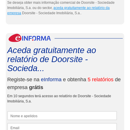
Se deseja obter mais informação comercial de Doorsite - Sociedade
Imobiliária, S.a. ou do sector,
aceda gratuitamente ao relatório da
empresa
Doorsite - Sociedade Imobiliária, S.a..
eInf
Aceda gratuitamente ao
relatório de Doorsite -
Socieda...
Registe-se na
eInforma
e obtenha
5 relatórios
de
empresa
grátis
Em 10 segundos terá acesso ao relatório de Doorsite - Sociedade
Imobiliária, S.a.
Nome e apelidos
Email