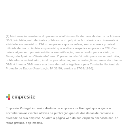
(1) A informação constante do presente relatório resulta da base de dados da Informa
D&B, foi obtida junto de fontes públicas ou do próprio e faz referência unicamente à
atividade empresarial do ENI ou empresa a que se refere, sendo apenas possível
utilizá-la dentro do âmbito empresarial que realiza a respetiva empresa ou ENI. Caso
detete algum erro poderá solicitar a sua retificação, contactando, para o efeito, o
Serviço de Apoio ao Cliente eInforma. O presente relatório não pode ser reproduzido,
publicado ou redistribuído, total ou parcialmente, sem autorização expressa da Informa
D&B. A Informa D&B tem a sua base de dados legalizada pela Comissão Nacional de
Proteção de Dados (Autorização Nº 32/96, emitida a 27/02/1996).
Empresite Portugal é o maior diretório de empresas de Portugal, que o ajuda a
encontrar novos clientes através da publicação gratuita dos dados de contacto e
atividade da sua empresa. Atualize a página web da sua empresa em nosso site, de
forma gratuita, hoje mesmo.