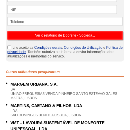
NIF
Telefone
Li e aceito as
Condições gerais
,
Condições de Utilização
e
Política de
privacidade
. Também autorizo a eInforma a enviar informação sobre
atualizações e melhorias do serviço.
Outros utilizadores pesquisaram
MARGEM URBANA, S.A.
SA
UNIAO FREGUESIAS VENDA PINHEIRO SANTO ESTEVAO GALES
MAFRA, LISBOA
MARTINS, CAETANO & FILHOS, LDA
LDA
SAO DOMINGOS BENFICA LISBOA, LISBOA
VMT - LAVOURA SUSTENTÁVEL DE MONFORTE,
UNIPESSOAL, LDA