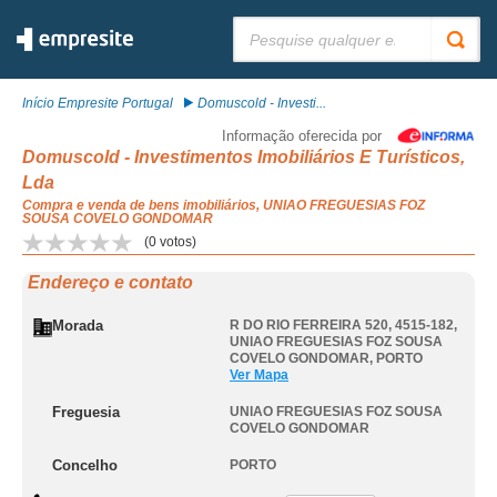
Pesquisar:
Início Empresite Portugal
Domuscold - Investi...
Informação oferecida por
Domuscold - Investimentos Imobiliários E Turísticos,
Lda
Compra e venda de bens imobiliários, UNIAO FREGUESIAS FOZ
SOUSA COVELO GONDOMAR
(
0
votos)
Endereço e contato
Morada
R DO RIO FERREIRA 520, 4515-182
,
UNIAO FREGUESIAS FOZ SOUSA
COVELO GONDOMAR
,
PORTO
Ver Mapa
Freguesia
UNIAO FREGUESIAS FOZ SOUSA
COVELO GONDOMAR
Concelho
PORTO