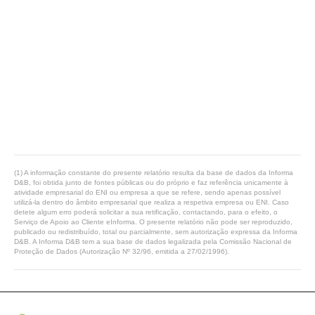
(1) A informação constante do presente relatório resulta da base de dados da Informa
D&B, foi obtida junto de fontes públicas ou do próprio e faz referência unicamente à
atividade empresarial do ENI ou empresa a que se refere, sendo apenas possível
utilizá-la dentro do âmbito empresarial que realiza a respetiva empresa ou ENI. Caso
detete algum erro poderá solicitar a sua retificação, contactando, para o efeito, o
Serviço de Apoio ao Cliente eInforma. O presente relatório não pode ser reproduzido,
publicado ou redistribuído, total ou parcialmente, sem autorização expressa da Informa
D&B. A Informa D&B tem a sua base de dados legalizada pela Comissão Nacional de
Proteção de Dados (Autorização Nº 32/96, emitida a 27/02/1996).