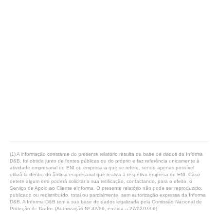
(1) A informação constante do presente relatório resulta da base de dados da Informa
D&B, foi obtida junto de fontes públicas ou do próprio e faz referência unicamente à
atividade empresarial do ENI ou empresa a que se refere, sendo apenas possível
utilizá-la dentro do âmbito empresarial que realiza a respetiva empresa ou ENI. Caso
detete algum erro poderá solicitar a sua retificação, contactando, para o efeito, o
Serviço de Apoio ao Cliente eInforma. O presente relatório não pode ser reproduzido,
publicado ou redistribuído, total ou parcialmente, sem autorização expressa da Informa
D&B. A Informa D&B tem a sua base de dados legalizada pela Comissão Nacional de
Proteção de Dados (Autorização Nº 32/96, emitida a 27/02/1996).