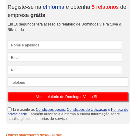
Registe-se na
eInforma
e obtenha
5 relatórios
de
empresa
grátis
Em 10 segundos terá acesso ao relatório de Domingos Vieira Silva &
Silva, Lda
Nome e apelidos
Email
NIF
Telefone
Li e aceito as
Condições gerais
,
Condições de Utilização
e
Política de
privacidade
. Também autorizo a eInforma a enviar informação sobre
atualizações e melhorias do serviço.
Outros utilizadores pesquisaram