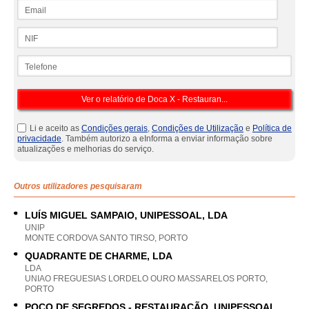
Email
NIF
Telefone
Li e aceito as
Condições gerais
,
Condições de Utilização
e
Política de
privacidade
. Também autorizo a eInforma a enviar informação sobre
atualizações e melhorias do serviço.
Outros utilizadores pesquisaram
LUÍS MIGUEL SAMPAIO, UNIPESSOAL, LDA
UNIP
MONTE CORDOVA SANTO TIRSO, PORTO
QUADRANTE DE CHARME, LDA
LDA
UNIAO FREGUESIAS LORDELO OURO MASSARELOS PORTO,
PORTO
POÇO DE SEGREDOS - RESTAURAÇÃO, UNIPESSOAL,