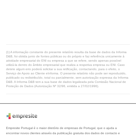
(1) A informação constante do presente relatório resulta da base de dados da Informa
D&B, foi obtida junto de fontes públicas ou do próprio e faz referência unicamente à
atividade empresarial do ENI ou empresa a que se refere, sendo apenas possível
utilizá-la dentro do âmbito empresarial que realiza a respetiva empresa ou ENI. Caso
detete algum erro poderá solicitar a sua retificação, contactando, para o efeito, o
Serviço de Apoio ao Cliente eInforma. O presente relatório não pode ser reproduzido,
publicado ou redistribuído, total ou parcialmente, sem autorização expressa da Informa
D&B. A Informa D&B tem a sua base de dados legalizada pela Comissão Nacional de
Proteção de Dados (Autorização Nº 32/96, emitida a 27/02/1996).
Empresite Portugal é o maior diretório de empresas de Portugal, que o ajuda a
encontrar novos clientes através da publicação gratuita dos dados de contacto e