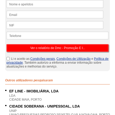
Nome e apelidos
Email
NIF
Telefone
Li e aceito as
Condições gerais
,
Condições de Utilização
e
Política de
privacidade
. Também autorizo a eInforma a enviar informação sobre
atualizações e melhorias do serviço.
Outros utilizadores pesquisaram
EF LINE - IMOBILIÁRIA, LDA
LDA
CIDADE MAIA, PORTO
CIDADE SOBERANA - UNIPESSOAL, LDA
UNIP
UNIAO FREGUESIAS PEDROSO SEIXEZELO VILA NOVA GAIA, PORTO