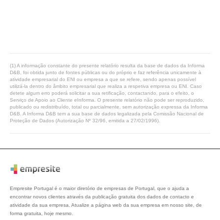
(1) A informação constante do presente relatório resulta da base de dados da Informa
D&B, foi obtida junto de fontes públicas ou do próprio e faz referência unicamente à
atividade empresarial do ENI ou empresa a que se refere, sendo apenas possível
utilizá-la dentro do âmbito empresarial que realiza a respetiva empresa ou ENI. Caso
detete algum erro poderá solicitar a sua retificação, contactando, para o efeito, o
Serviço de Apoio ao Cliente eInforma. O presente relatório não pode ser reproduzido,
publicado ou redistribuído, total ou parcialmente, sem autorização expressa da Informa
D&B. A Informa D&B tem a sua base de dados legalizada pela Comissão Nacional de
Proteção de Dados (Autorização Nº 32/96, emitida a 27/02/1996).
Empresite Portugal é o maior diretório de empresas de Portugal, que o ajuda a
encontrar novos clientes através da publicação gratuita dos dados de contacto e
atividade da sua empresa. Atualize a página web da sua empresa em nosso site, de
forma gratuita, hoje mesmo.