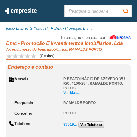
Pesquisar:
Início Empresite Portugal
Dmc - Promoção E In...
Informação oferecida por
Dmc - Promoção E Investimentos Imobiliários, Lda
Arrendamento de bens imobiliários, RAMALDE PORTO
(
0
votos)
Endereço e contato
Morada
R BEATO INÁCIO DE AZEVEDO 353
R/C, 4100-284
,
RAMALDE PORTO
,
PORTO
Ver Mapa
Freguesia
RAMALDE PORTO
Concelho
PORTO
Telefone
93519...
Ver Telefone