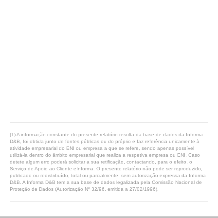
(1) A informação constante do presente relatório resulta da base de dados da Informa
D&B, foi obtida junto de fontes públicas ou do próprio e faz referência unicamente à
atividade empresarial do ENI ou empresa a que se refere, sendo apenas possível
utilizá-la dentro do âmbito empresarial que realiza a respetiva empresa ou ENI. Caso
detete algum erro poderá solicitar a sua retificação, contactando, para o efeito, o
Serviço de Apoio ao Cliente eInforma. O presente relatório não pode ser reproduzido,
publicado ou redistribuído, total ou parcialmente, sem autorização expressa da Informa
D&B. A Informa D&B tem a sua base de dados legalizada pela Comissão Nacional de
Proteção de Dados (Autorização Nº 32/96, emitida a 27/02/1996).