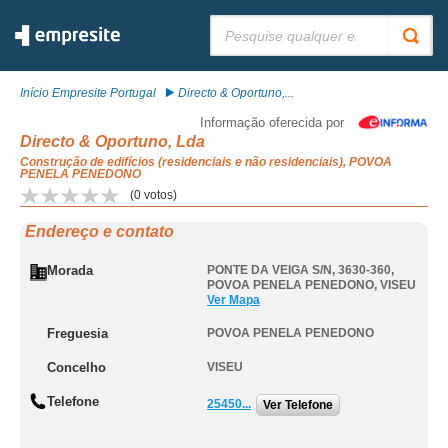
Pesquisar:
Início Empresite Portugal
Directo & Oportuno,...
Informação oferecida por
Directo & Oportuno, Lda
Construção de edifícios (residenciais e não residenciais), POVOA
PENELA PENEDONO
(
0
votos)
Endereço e contato
Morada
PONTE DA VEIGA S/N, 3630-360
,
POVOA PENELA PENEDONO
,
VISEU
Ver Mapa
Freguesia
POVOA PENELA PENEDONO
Concelho
VISEU
Telefone
25450...
Ver Telefone