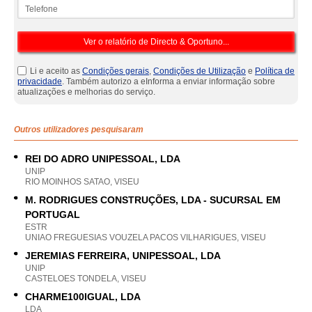
Telefone
Li e aceito as
Condições gerais
,
Condições de Utilização
e
Política de
privacidade
. Também autorizo a eInforma a enviar informação sobre
atualizações e melhorias do serviço.
Outros utilizadores pesquisaram
REI DO ADRO UNIPESSOAL, LDA
UNIP
RIO MOINHOS SATAO, VISEU
M. RODRIGUES CONSTRUÇÕES, LDA - SUCURSAL EM
PORTUGAL
ESTR
UNIAO FREGUESIAS VOUZELA PACOS VILHARIGUES, VISEU
JEREMIAS FERREIRA, UNIPESSOAL, LDA
UNIP
CASTELOES TONDELA, VISEU
CHARME100IGUAL, LDA
LDA