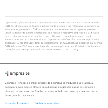
(1) A informação constante do presente relatório resulta da base de dados da Informa
D&B, foi obtida junto de fontes públicas ou do próprio e faz referência unicamente à
atividade empresarial do ENI ou empresa a que se refere, sendo apenas possível
utilizá-la dentro do âmbito empresarial que realiza a respetiva empresa ou ENI. Caso
detete algum erro poderá solicitar a sua retificação, contactando, para o efeito, o
Serviço de Apoio ao Cliente eInforma. O presente relatório não pode ser reproduzido,
publicado ou redistribuído, total ou parcialmente, sem autorização expressa da Informa
D&B. A Informa D&B tem a sua base de dados legalizada pela Comissão Nacional de
Proteção de Dados (Autorização Nº 32/96, emitida a 27/02/1996).
Empresite Portugal é o maior diretório de empresas de Portugal, que o ajuda a
encontrar novos clientes através da publicação gratuita dos dados de contacto e
atividade da sua empresa. Atualize a página web da sua empresa em nosso site, de
forma gratuita, hoje mesmo.
Perguntas frequentes
Política de privacidade