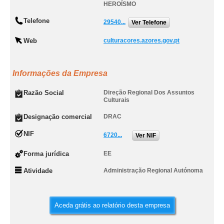
HEROÍSMO
Telefone
29540...
Ver Telefone
Web
culturacores.azores.gov.pt
Informações da Empresa
Razão Social
Direção Regional Dos Assuntos
Culturais
Designação comercial
DRAC
NIF
6720...
Ver NIF
Forma jurídica
EE
Atividade
Administração Regional Autónoma
Aceda grátis ao relatório desta empresa