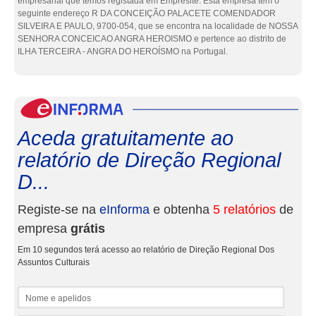
empresarial que temos registada em Empresite. Esta empresa tem o
seguinte endereço R DA CONCEIÇÃO PALACETE COMENDADOR
SILVEIRA E PAULO, 9700-054, que se encontra na localidade de NOSSA
SENHORA CONCEICAO ANGRA HEROISMO e pertence ao distrito de
ILHA TERCEIRA - ANGRA DO HEROÍSMO na Portugal.
eInf
Aceda gratuitamente ao
relatório de Direção Regional
D...
Registe-se na
eInforma
e obtenha
5 relatórios
de
empresa
grátis
Em 10 segundos terá acesso ao relatório de Direção Regional Dos
Assuntos Culturais
Nome e apelidos