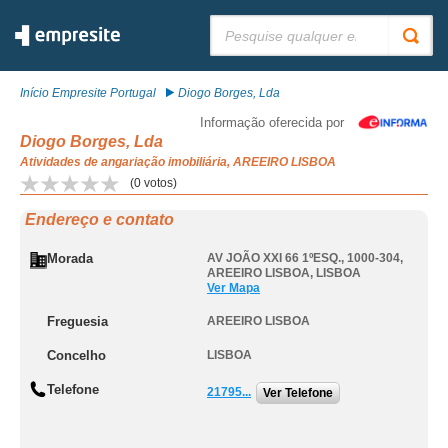
Pesquisar:
Início Empresite Portugal
Diogo Borges, Lda
Informação oferecida por
Diogo Borges, Lda
Atividades de angariação imobiliária, AREEIRO LISBOA
(
0
votos)
Endereço e contato
Morada
AV JOÃO XXI 66 1ºESQ., 1000-304
,
AREEIRO LISBOA
,
LISBOA
Ver Mapa
Freguesia
AREEIRO LISBOA
Concelho
LISBOA
Telefone
21795...
Ver Telefone