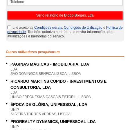
Li e aceito as
Condições gerais
,
Condições de Utilização
e
Política de
privacidade
. Também autorizo a eInforma a enviar informação sobre
atualizações e melhorias do serviço.
Outros utilizadores pesquisaram
PÁGINAS MÁGICAS - IMOBILIÁRIA, LDA
LDA
SAO DOMINGOS BENFICA LISBOA, LISBOA
RICARDO MARTINS CUPIDO - INVESTIMENTOS E
CONSULTORIA, LDA
LDA
UNIAO FREGUESIAS CASCAIS ESTORIL, LISBOA
ÉPOCA DE GLÓRIA, UNIPESSOAL, LDA
UNIP
SILVEIRA TORRES VEDRAS, LISBOA
PROREALTY DYNAMICS, UNIPESSOAL LDA
UNIP