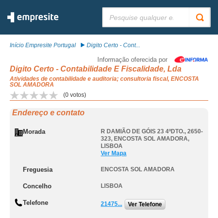
Pesquisar:
Início Empresite Portugal
Digito Certo - Cont...
Informação oferecida por
Digito Certo - Contabilidade E Fiscalidade, Lda
Atividades de contabilidade e auditoria; consultoria fiscal, ENCOSTA
SOL AMADORA
(
0
votos)
Endereço e contato
Morada
R DAMIÃO DE GÓIS 23 4ºDTO., 2650-
323
,
ENCOSTA SOL AMADORA
,
LISBOA
Ver Mapa
Freguesia
ENCOSTA SOL AMADORA
Concelho
LISBOA
Telefone
21475...
Ver Telefone