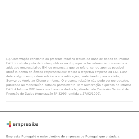
(1) A informação constante do presente relatório resulta da base de dados da Informa
D&B, foi obtida junto de fontes públicas ou do próprio e faz referência unicamente à
atividade empresarial do ENI ou empresa a que se refere, sendo apenas possível
utilizá-la dentro do âmbito empresarial que realiza a respetiva empresa ou ENI. Caso
detete algum erro poderá solicitar a sua retificação, contactando, para o efeito, o
Serviço de Apoio ao Cliente eInforma. O presente relatório não pode ser reproduzido,
publicado ou redistribuído, total ou parcialmente, sem autorização expressa da Informa
D&B. A Informa D&B tem a sua base de dados legalizada pela Comissão Nacional de
Proteção de Dados (Autorização Nº 32/96, emitida a 27/02/1996).
Empresite Portugal é o maior diretório de empresas de Portugal, que o ajuda a