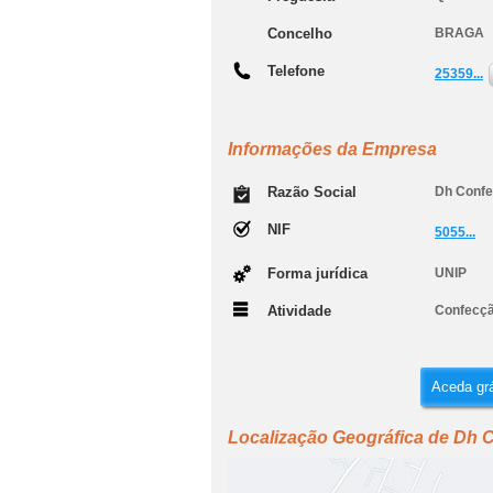
Concelho
BRAGA
Telefone
25359...
Informações da Empresa
Razão Social
Dh Confe
NIF
5055...
Forma jurídica
UNIP
Atividade
Confecção
Aceda grá
Localização Geográfica de Dh 