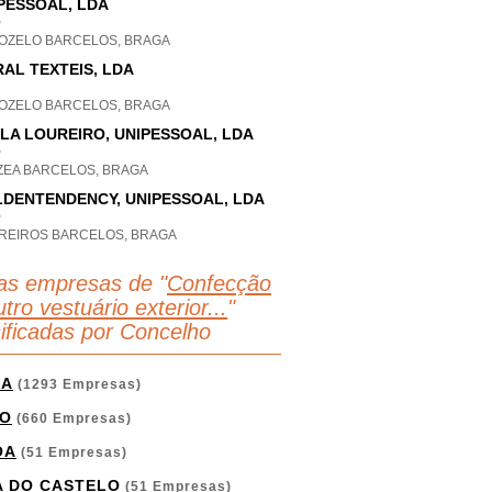
PESSOAL, LDA
P
OZELO BARCELOS, BRAGA
AL TEXTEIS, LDA
OZELO BARCELOS, BRAGA
LA LOUREIRO, UNIPESSOAL, LDA
P
ZEA BARCELOS, BRAGA
DENTENDENCY, UNIPESSOAL, LDA
P
REIROS BARCELOS, BRAGA
as empresas de "
Confecção
tro vestuário exterior...
"
sificadas por Concelho
GA
(1293 Empresas)
O
(660 Empresas)
OA
(51 Empresas)
A DO CASTELO
(51 Empresas)