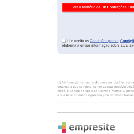
Li e aceito as
Condições gerais
,
Condiçõ
eInforma a enviar informação sobre atualiza
(1) A informação constante do presente relatório resul
empresa a que se refere, sendo apenas possível utilizá
efeito, o Serviço de Apoio ao Cliente eInforma. O pres
a sua base de dados legalizada pela Comissão Naciona