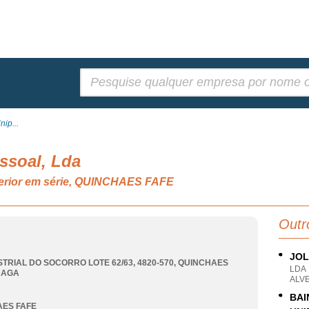
Pesquisar:
ip...
ssoal, Lda
terior em série, QUINCHAES FAFE
Outr
JOL
STRIAL DO SOCORRO LOTE 62/63, 4820-570
,
QUINCHAES
LDA
RAGA
ALV
BAI
ES FAFE