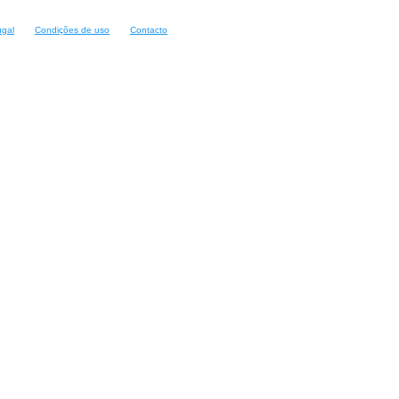
ugal
Condições de uso
Contacto