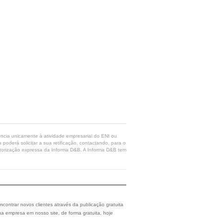
rência unicamente à atividade empresarial do ENI ou
poderá solicitar a sua retificação, contactando, para o
 autorização expressa da Informa D&B. A Informa D&B tem
ncontrar novos clientes através da publicação gratuita
a empresa em nosso site, de forma gratuita, hoje