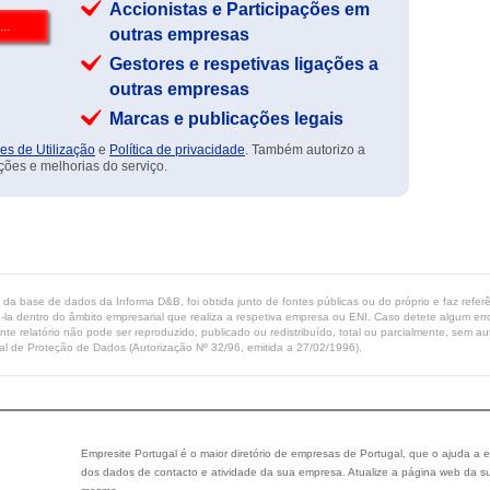
Accionistas e Participações em
outras empresas
Gestores e respetivas ligações a
outras empresas
Marcas e publicações legais
es de Utilização
e
Política de privacidade
. Também autorizo a
ções e melhorias do serviço.
ta da base de dados da Informa D&B, foi obtida junto de fontes públicas ou do próprio e faz refe
-la dentro do âmbito empresarial que realiza a respetiva empresa ou ENI. Caso detete algum erro 
ente relatório não pode ser reproduzido, publicado ou redistribuído, total ou parcialmente, sem
l de Proteção de Dados (Autorização Nº 32/96, emitida a 27/02/1996).
Empresite Portugal é o maior diretório de empresas de Portugal, que o ajuda a e
dos dados de contacto e atividade da sua empresa. Atualize a página web da su