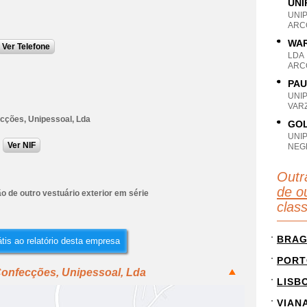
UNI
UNI
ARC
WAR
Ver Telefone
LDA
ARC
PAU
UNI
VAR
cções, Unipessoal, Lda
GOL
UNI
Ver NIF
NEG
Outr
de ou
 de outro vestuário exterior em série
clas
BRA
tis ao relatório desta empresa
PORT
Confecções, Unipessoal, Lda
LISB
VIAN