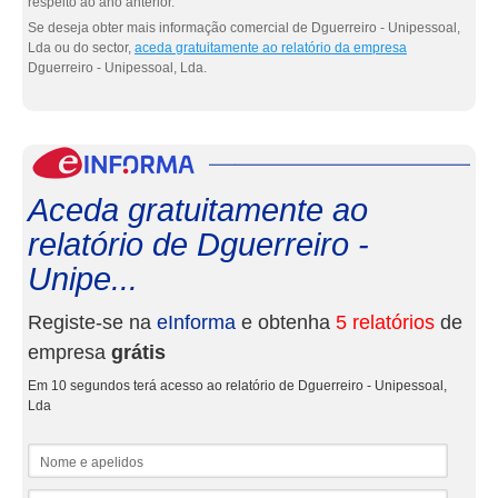
respeito ao ano anterior.
Se deseja obter mais informação comercial de Dguerreiro - Unipessoal,
Lda ou do sector,
aceda gratuitamente ao relatório da empresa
Dguerreiro - Unipessoal, Lda.
eInf
Aceda gratuitamente ao
relatório de Dguerreiro -
Unipe...
Registe-se na
eInforma
e obtenha
5 relatórios
de
empresa
grátis
Em 10 segundos terá acesso ao relatório de Dguerreiro - Unipessoal,
Lda
Nome e apelidos
Email