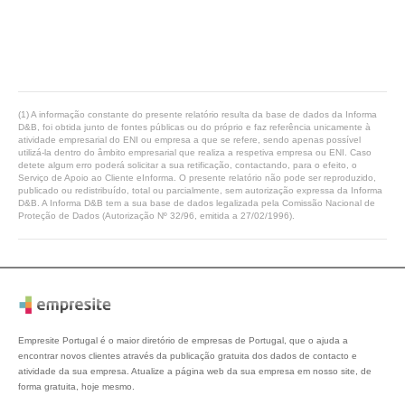
(1) A informação constante do presente relatório resulta da base de dados da Informa
D&B, foi obtida junto de fontes públicas ou do próprio e faz referência unicamente à
atividade empresarial do ENI ou empresa a que se refere, sendo apenas possível
utilizá-la dentro do âmbito empresarial que realiza a respetiva empresa ou ENI. Caso
detete algum erro poderá solicitar a sua retificação, contactando, para o efeito, o
Serviço de Apoio ao Cliente eInforma. O presente relatório não pode ser reproduzido,
publicado ou redistribuído, total ou parcialmente, sem autorização expressa da Informa
D&B. A Informa D&B tem a sua base de dados legalizada pela Comissão Nacional de
Proteção de Dados (Autorização Nº 32/96, emitida a 27/02/1996).
Empresite Portugal é o maior diretório de empresas de Portugal, que o ajuda a
encontrar novos clientes através da publicação gratuita dos dados de contacto e
atividade da sua empresa. Atualize a página web da sua empresa em nosso site, de
forma gratuita, hoje mesmo.