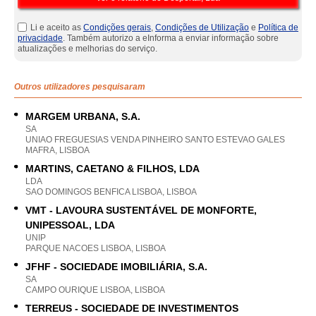
Li e aceito as
Condições gerais
,
Condições de Utilização
e
Política de
privacidade
. Também autorizo a eInforma a enviar informação sobre
atualizações e melhorias do serviço.
Outros utilizadores pesquisaram
MARGEM URBANA, S.A.
SA
UNIAO FREGUESIAS VENDA PINHEIRO SANTO ESTEVAO GALES
MAFRA, LISBOA
MARTINS, CAETANO & FILHOS, LDA
LDA
SAO DOMINGOS BENFICA LISBOA, LISBOA
VMT - LAVOURA SUSTENTÁVEL DE MONFORTE,
UNIPESSOAL, LDA
UNIP
PARQUE NACOES LISBOA, LISBOA
JFHF - SOCIEDADE IMOBILIÁRIA, S.A.
SA
CAMPO OURIQUE LISBOA, LISBOA
TERREUS - SOCIEDADE DE INVESTIMENTOS