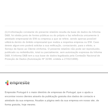
(1) A informação constante do presente relatório resulta da base de dados da Informa
D&B, foi obtida junto de fontes públicas ou do próprio e faz referência unicamente à
atividade empresarial do ENI ou empresa a que se refere, sendo apenas possível
utilizá-la dentro do âmbito empresarial que realiza a respetiva empresa ou ENI. Caso
detete algum erro poderá solicitar a sua retificação, contactando, para o efeito, o
Serviço de Apoio ao Cliente eInforma. O presente relatório não pode ser reproduzido,
publicado ou redistribuído, total ou parcialmente, sem autorização expressa da Informa
D&B. A Informa D&B tem a sua base de dados legalizada pela Comissão Nacional de
Proteção de Dados (Autorização Nº 32/96, emitida a 27/02/1996).
Empresite Portugal é o maior diretório de empresas de Portugal, que o ajuda a
encontrar novos clientes através da publicação gratuita dos dados de contacto e
atividade da sua empresa. Atualize a página web da sua empresa em nosso site, de
forma gratuita, hoje mesmo.