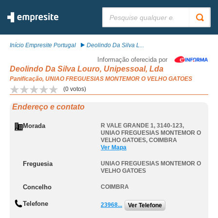
Pesquisar:
Início Empresite Portugal
Deolindo Da Silva L...
Informação oferecida por
Deolindo Da Silva Louro, Unipessoal, Lda
Panificação, UNIAO FREGUESIAS MONTEMOR O VELHO GATOES
(
0
votos)
Endereço e contato
Morada
R VALE GRANDE 1, 3140-123
,
UNIAO FREGUESIAS MONTEMOR O
VELHO GATOES
,
COIMBRA
Ver Mapa
Freguesia
UNIAO FREGUESIAS MONTEMOR O
VELHO GATOES
Concelho
COIMBRA
Telefone
23968...
Ver Telefone