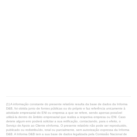
(1) A informação constante do presente relatório resulta da base de dados da Informa
D&B, foi obtida junto de fontes públicas ou do próprio e faz referência unicamente à
atividade empresarial do ENI ou empresa a que se refere, sendo apenas possível
utilizá-la dentro do âmbito empresarial que realiza a respetiva empresa ou ENI. Caso
detete algum erro poderá solicitar a sua retificação, contactando, para o efeito, o
Serviço de Apoio ao Cliente eInforma. O presente relatório não pode ser reproduzido,
publicado ou redistribuído, total ou parcialmente, sem autorização expressa da Informa
D&B. A Informa D&B tem a sua base de dados legalizada pela Comissão Nacional de