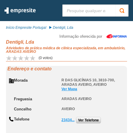
Pesquisar:
Início Empresite Portugal
Dentigli, Lda
Informação oferecida por
Dentigli, Lda
Atividades de prática médica de clínica especializada, em ambulatório,
ARADAS AVEIRO
(
0
votos)
Endereço e contato
Morada
R DAS GLICÍNIAS 10, 3810-700
,
ARADAS AVEIRO
,
AVEIRO
Ver Mapa
Freguesia
ARADAS AVEIRO
Concelho
AVEIRO
Telefone
23434...
Ver Telefone