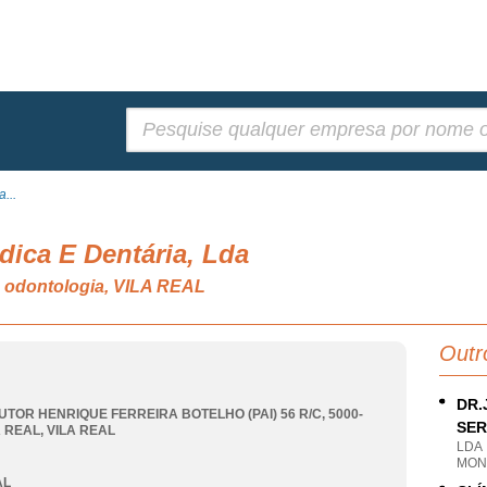
Pesquisar:
...
dica E Dentária, Lda
e odontologia, VILA REAL
Outr
DR.
UTOR HENRIQUE FERREIRA BOTELHO (PAI) 56 R/C, 5000-
SER
A REAL
,
VILA REAL
LDA
MOND
AL