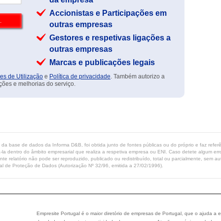
Accionistas e Participações em
outras empresas
Gestores e respetivas ligações a
outras empresas
Marcas e publicações legais
es de Utilização
e
Política de privacidade
. Também autorizo a
ções e melhorias do serviço.
ta da base de dados da Informa D&B, foi obtida junto de fontes públicas ou do próprio e faz refe
-la dentro do âmbito empresarial que realiza a respetiva empresa ou ENI. Caso detete algum erro 
ente relatório não pode ser reproduzido, publicado ou redistribuído, total ou parcialmente, sem
l de Proteção de Dados (Autorização Nº 32/96, emitida a 27/02/1996).
Empresite Portugal é o maior diretório de empresas de Portugal, que o ajuda a e