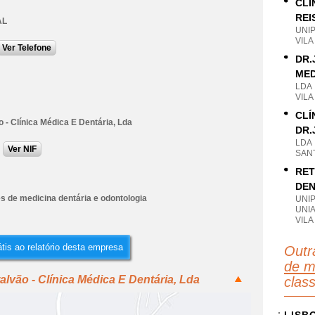
CLÍ
REI
AL
UNI
VILA
Ver Telefone
DR.
MED
LDA
VILA
CLÍ
 - Clínica Médica E Dentária, Lda
DR.
LDA
Ver NIF
SANT
RET
DEN
s de medicina dentária e odontologia
UNI
UNI
VILA
tis ao relatório desta empresa
Outr
de m
lvão - Clínica Médica E Dentária, Lda
clas