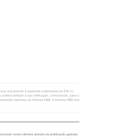
rência unicamente à atividade empresarial do ENI ou
poderá solicitar a sua retificação, contactando, para o
 autorização expressa da Informa D&B. A Informa D&B tem
ncontrar novos clientes através da publicação gratuita