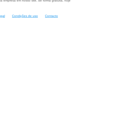
a empresa em nosso site, de forma gratuita, hoje
ugal
Condições de uso
Contacto