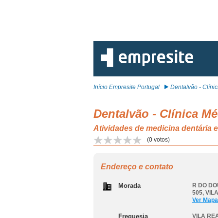
Início Empresite Portugal
Dentalvão - Clínica
Dentalvão - Clínica Mé
Atividades de medicina dentária 
(
0
votos)
Endereço e contato
Morada
R DO DO
505
,
VIL
Ver Mapa
Freguesia
VILA RE