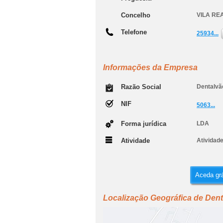
Concelho
VILA RE
Telefone
25934...
Informações da Empresa
Razão Social
Dentalvão
NIF
5063...
Forma jurídica
LDA
Atividade
Atividade
Aceda grá
Localização Geográfica de Denta