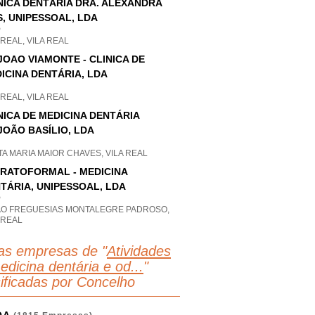
NICA DENTÁRIA DRA. ALEXANDRA
S, UNIPESSOAL, LDA
P
 REAL, VILA REAL
JOAO VIAMONTE - CLINICA DE
ICINA DENTÁRIA, LDA
 REAL, VILA REAL
NICA DE MEDICINA DENTÁRIA
JOÃO BASÍLIO, LDA
A MARIA MAIOR CHAVES, VILA REAL
RATOFORMAL - MEDICINA
TÁRIA, UNIPESSOAL, LDA
P
AO FREGUESIAS MONTALEGRE PADROSO,
 REAL
as empresas de "
Atividades
edicina dentária e od...
"
sificadas por Concelho