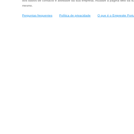
dos dados de contacto e atividade da sua empresa. Atualize a página web da su
mesmo.
Perguntas frequentes
Política de privacidade
O que é o Empresite Port