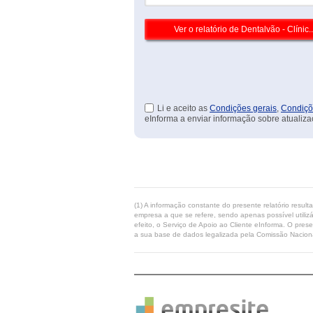
Li e aceito as
Condições gerais
,
Condiçõ
eInforma a enviar informação sobre atualiza
(1) A informação constante do presente relatório resul
empresa a que se refere, sendo apenas possível utilizá
efeito, o Serviço de Apoio ao Cliente eInforma. O pres
a sua base de dados legalizada pela Comissão Naciona