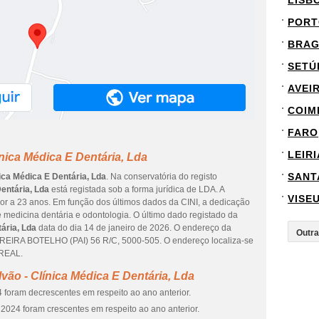
LISB
PORT
BRA
SETÚ
AVEI
COIM
FARO
LEIRI
nica Médica E Dentária, Lda
SANT
ica Médica E Dentária, Lda
. Na conservatória do registo
Dentária, Lda
está registada sob a forma jurídica de LDA. A
VISE
or a 23 anos. Em função dos últimos dados da CINI, a dedicação
e medicina dentária e odontologia. O último dado registado da
ária, Lda
data do dia 14 de janeiro de 2026. O endereço da
RA BOTELHO (PAI) 56 R/C, 5000-505. O endereço localiza-se
 REAL.
vão - Clínica Médica E Dentária, Lda
 foram decrescentes em respeito ao ano anterior.
2024 foram crescentes em respeito ao ano anterior.