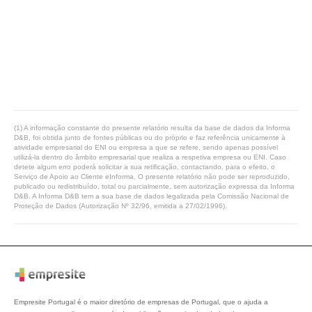
(1) A informação constante do presente relatório resulta da base de dados da Informa
D&B, foi obtida junto de fontes públicas ou do próprio e faz referência unicamente à
atividade empresarial do ENI ou empresa a que se refere, sendo apenas possível
utilizá-la dentro do âmbito empresarial que realiza a respetiva empresa ou ENI. Caso
detete algum erro poderá solicitar a sua retificação, contactando, para o efeito, o
Serviço de Apoio ao Cliente eInforma. O presente relatório não pode ser reproduzido,
publicado ou redistribuído, total ou parcialmente, sem autorização expressa da Informa
D&B. A Informa D&B tem a sua base de dados legalizada pela Comissão Nacional de
Proteção de Dados (Autorização Nº 32/96, emitida a 27/02/1996).
Empresite Portugal é o maior diretório de empresas de Portugal, que o ajuda a