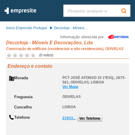
Pesquisar:
Início Empresite Portugal
Decorloja - Móveis ...
Informação oferecida por
Decorloja - Móveis E Decorações, Lda
Construção de edifícios (residenciais e não residenciais), ODIVELAS
(
0
votos)
Endereço e contato
Morada
PCT JOSÉ AFONSO 10 1ºESQ., 2675-
561
,
ODIVELAS
,
LISBOA
Ver Mapa
Freguesia
ODIVELAS
Concelho
LISBOA
Telefone
21933...
Ver Telefone