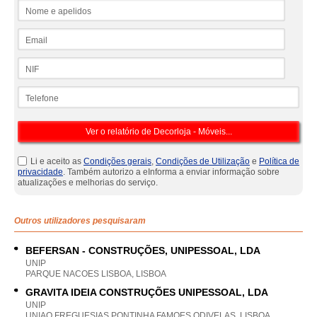
Nome e apelidos
Email
NIF
Telefone
Li e aceito as
Condições gerais
,
Condições de Utilização
e
Política de
privacidade
. Também autorizo a eInforma a enviar informação sobre
atualizações e melhorias do serviço.
Outros utilizadores pesquisaram
BEFERSAN - CONSTRUÇÕES, UNIPESSOAL, LDA
UNIP
PARQUE NACOES LISBOA, LISBOA
GRAVITA IDEIA CONSTRUÇÕES UNIPESSOAL, LDA
UNIP
UNIAO FREGUESIAS PONTINHA FAMOES ODIVELAS, LISBOA