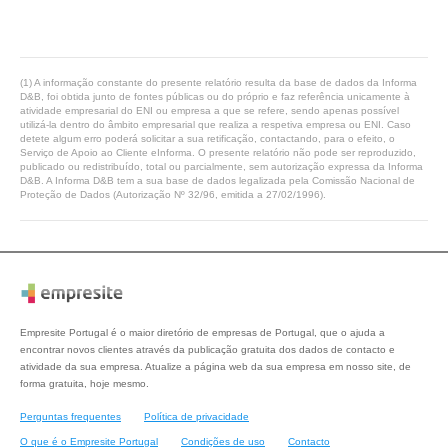
(1) A informação constante do presente relatório resulta da base de dados da Informa
D&B, foi obtida junto de fontes públicas ou do próprio e faz referência unicamente à
atividade empresarial do ENI ou empresa a que se refere, sendo apenas possível
utilizá-la dentro do âmbito empresarial que realiza a respetiva empresa ou ENI. Caso
detete algum erro poderá solicitar a sua retificação, contactando, para o efeito, o
Serviço de Apoio ao Cliente eInforma. O presente relatório não pode ser reproduzido,
publicado ou redistribuído, total ou parcialmente, sem autorização expressa da Informa
D&B. A Informa D&B tem a sua base de dados legalizada pela Comissão Nacional de
Proteção de Dados (Autorização Nº 32/96, emitida a 27/02/1996).
Empresite Portugal é o maior diretório de empresas de Portugal, que o ajuda a
encontrar novos clientes através da publicação gratuita dos dados de contacto e
atividade da sua empresa. Atualize a página web da sua empresa em nosso site, de
forma gratuita, hoje mesmo.
Perguntas frequentes
Política de privacidade
O que é o Empresite Portugal
Condições de uso
Contacto