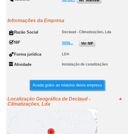
96728...
Ver Telefone
Informações da Empresa
Razão Social
Declaud - Climatizações, Lda
NIF
5056...
Ver NIF
Forma jurídica
LDA
Atividade
Instalação de canalizações
Aceda grátis ao relatório desta empresa
Localização Geográfica de Declaud -
Climatizações, Lda