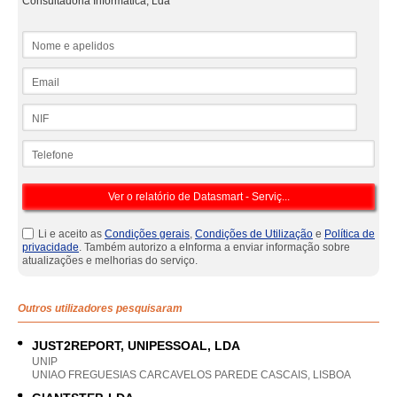
Consultadoria Informática, Lda
Nome e apelidos
Email
NIF
Telefone
Li e aceito as
Condições gerais
,
Condições de Utilização
e
Política de
privacidade
. Também autorizo a eInforma a enviar informação sobre
atualizações e melhorias do serviço.
Outros utilizadores pesquisaram
JUST2REPORT, UNIPESSOAL, LDA
UNIP
UNIAO FREGUESIAS CARCAVELOS PAREDE CASCAIS, LISBOA