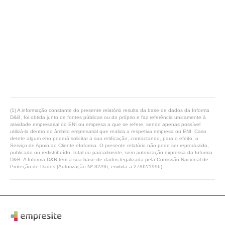
(1) A informação constante do presente relatório resulta da base de dados da Informa
D&B, foi obtida junto de fontes públicas ou do próprio e faz referência unicamente à
atividade empresarial do ENI ou empresa a que se refere, sendo apenas possível
utilizá-la dentro do âmbito empresarial que realiza a respetiva empresa ou ENI. Caso
detete algum erro poderá solicitar a sua retificação, contactando, para o efeito, o
Serviço de Apoio ao Cliente eInforma. O presente relatório não pode ser reproduzido,
publicado ou redistribuído, total ou parcialmente, sem autorização expressa da Informa
D&B. A Informa D&B tem a sua base de dados legalizada pela Comissão Nacional de
Proteção de Dados (Autorização Nº 32/96, emitida a 27/02/1996).