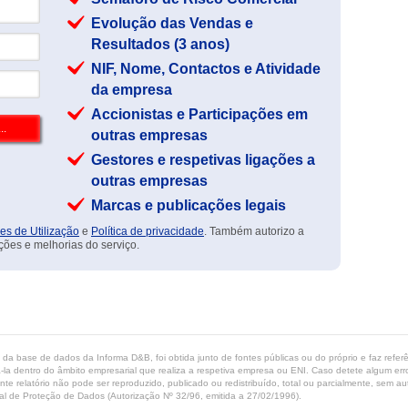
Evolução das Vendas e
Resultados (3 anos)
NIF, Nome, Contactos e Atividade
da empresa
Accionistas e Participações em
outras empresas
Gestores e respetivas ligações a
outras empresas
Marcas e publicações legais
es de Utilização
e
Política de privacidade
. Também autorizo a
ções e melhorias do serviço.
ta da base de dados da Informa D&B, foi obtida junto de fontes públicas ou do próprio e faz refe
-la dentro do âmbito empresarial que realiza a respetiva empresa ou ENI. Caso detete algum erro 
ente relatório não pode ser reproduzido, publicado ou redistribuído, total ou parcialmente, sem
l de Proteção de Dados (Autorização Nº 32/96, emitida a 27/02/1996).