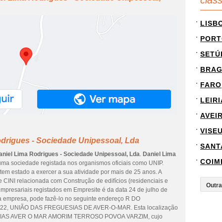
clas
LISB
PORT
SETÚ
BRA
FARO
LEIRI
AVEI
VISE
drigues - Sociedade Unipessoal, Lda
SANT
aniel Lima Rodrigues - Sociedade Unipessoal, Lda
.
Daniel Lima
COIM
ma sociedade registada nos organismos oficiais como UNIP.
tem estado a exercer a sua atividade por mais de 25 anos. A
 CINI relacionada com Construção de edifícios (residenciais e
empresariais registados em Empresite é da data 24 de julho de
esta empresa, pode fazê-lo no seguinte endereço R DO
2, UNIÃO DAS FREGUESIAS DE AVER-O-MAR. Esta localização
ESIAS AVER O MAR AMORIM TERROSO POVOA VARZIM, cujo