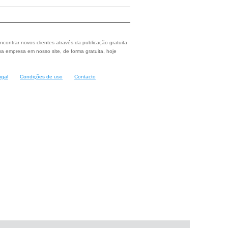
ncontrar novos clientes através da publicação gratuita
a empresa em nosso site, de forma gratuita, hoje
ugal
Condições de uso
Contacto