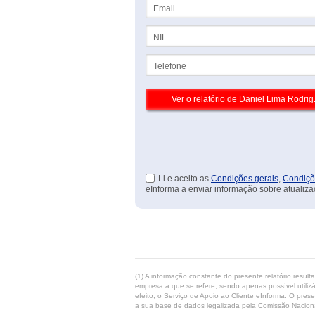
Email
NIF
Telefone
Li e aceito as
Condições gerais
,
Condiçõ
eInforma a enviar informação sobre atualiza
(1) A informação constante do presente relatório resul
empresa a que se refere, sendo apenas possível utilizá
efeito, o Serviço de Apoio ao Cliente eInforma. O pres
a sua base de dados legalizada pela Comissão Naciona