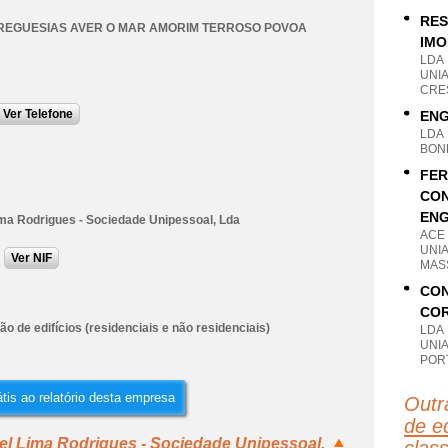
RES
REGUESIAS AVER O MAR AMORIM TERROSO POVOA
IMO
LDA
UNI
CRES
Ver Telefone
ENG
LDA
BON
FER
CON
ENG
ima Rodrigues - Sociedade Unipessoal, Lda
ACE
UNI
Ver NIF
MAS
CON
COR
o de edifícios (residenciais e não residenciais)
LDA
UNIA
POR
tis ao relatório desta empresa
Outr
de ed
el Lima Rodrigues - Sociedade Unipessoal,