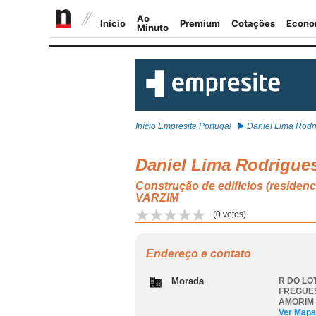
Início Empresite Portugal
Daniel Lima Rodri
Daniel Lima Rodrigues
Construção de edifícios (resi
VARZIM
(
0
votos)
Endereço e contato
Morada
R DO LO
FREGUES
AMORIM
Ver Mapa