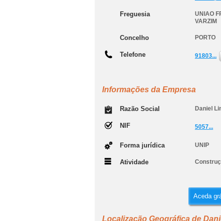
Freguesia
UNIAO F
VARZIM
Concelho
PORTO
Telefone
91803...
Informações da Empresa
Razão Social
Daniel L
NIF
5057...
Forma jurídica
UNIP
Atividade
Construçã
Aceda grá
Localização Geográfica de Dani