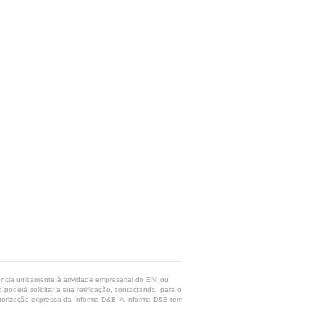
rência unicamente à atividade empresarial do ENI ou
poderá solicitar a sua retificação, contactando, para o
 autorização expressa da Informa D&B. A Informa D&B tem