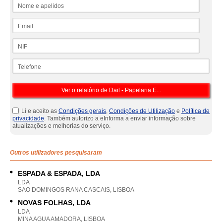
Nome e apelidos
Email
NIF
Telefone
Li e aceito as
Condições gerais
,
Condições de Utilização
e
Política de
privacidade
. Também autorizo a eInforma a enviar informação sobre
atualizações e melhorias do serviço.
Outros utilizadores pesquisaram
ESPADA & ESPADA, LDA
LDA
SAO DOMINGOS RANA CASCAIS, LISBOA
NOVAS FOLHAS, LDA
LDA
MINA AGUA AMADORA, LISBOA