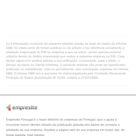
(1) A informação constante do presente relatório resulta da base de dados da Informa
D&B, foi obtida junto de fontes públicas ou do próprio e faz referência unicamente à
atividade empresarial do ENI ou empresa a que se refere, sendo apenas possível
utilizá-la dentro do âmbito empresarial que realiza a respetiva empresa ou ENI. Caso
detete algum erro poderá solicitar a sua retificação, contactando, para o efeito, o
Serviço de Apoio ao Cliente eInforma. O presente relatório não pode ser reproduzido,
publicado ou redistribuído, total ou parcialmente, sem autorização expressa da Informa
D&B. A Informa D&B tem a sua base de dados legalizada pela Comissão Nacional de
Proteção de Dados (Autorização Nº 32/96, emitida a 27/02/1996).
Empresite Portugal é o maior diretório de empresas de Portugal, que o ajuda a
encontrar novos clientes através da publicação gratuita dos dados de contacto e
atividade da sua empresa. Atualize a página web da sua empresa em nosso site, de
forma gratuita, hoje mesmo.