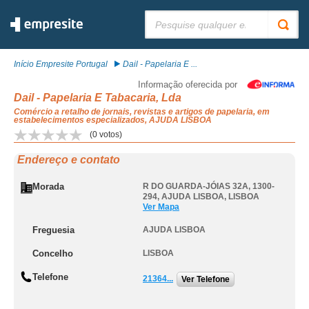
Pesquisar:
Início Empresite Portugal
Dail - Papelaria E ...
Informação oferecida por
Dail - Papelaria E Tabacaria, Lda
Comércio a retalho de jornais, revistas e artigos de papelaria, em
estabelecimentos especializados, AJUDA LISBOA
(
0
votos)
Endereço e contato
Morada
R DO GUARDA-JÓIAS 32A, 1300-
294
,
AJUDA LISBOA
,
LISBOA
Ver Mapa
Freguesia
AJUDA LISBOA
Concelho
LISBOA
Telefone
21364...
Ver Telefone