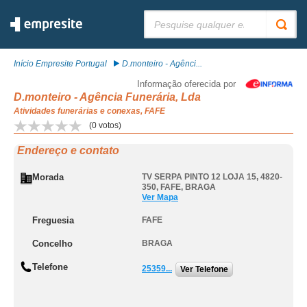
Pesquisar:
Início Empresite Portugal
D.monteiro - Agênci...
Informação oferecida por
D.monteiro - Agência Funerária, Lda
Atividades funerárias e conexas, FAFE
(
0
votos)
Endereço e contato
Morada
TV SERPA PINTO 12 LOJA 15, 4820-
350
,
FAFE
,
BRAGA
Ver Mapa
Freguesia
FAFE
Concelho
BRAGA
Telefone
25359...
Ver Telefone