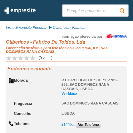
Pesquisar:
Início Empresite Portugal
Ctibericos - Fabric...
Informação oferecida por
Ctibericos - Fabrico De Toldos, Lda
Fabricação de têxteis para uso técnico e industrial, n.e., SAO
DOMINGOS RANA CASCAIS
(
0
votos)
Endereço e contato
Morada
R DO RELÓGIO DE SOL 71, 2785-
292
,
SAO DOMINGOS RANA
CASCAIS
,
LISBOA
Ver Mapa
Freguesia
SAO DOMINGOS RANA CASCAIS
Concelho
LISBOA
Telefone
21445...
Ver Telefone