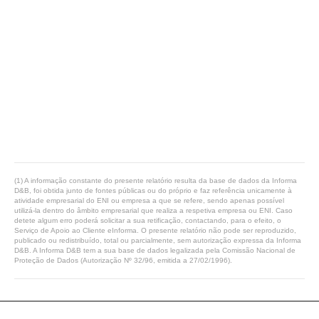
(1) A informação constante do presente relatório resulta da base de dados da Informa
D&B, foi obtida junto de fontes públicas ou do próprio e faz referência unicamente à
atividade empresarial do ENI ou empresa a que se refere, sendo apenas possível
utilizá-la dentro do âmbito empresarial que realiza a respetiva empresa ou ENI. Caso
detete algum erro poderá solicitar a sua retificação, contactando, para o efeito, o
Serviço de Apoio ao Cliente eInforma. O presente relatório não pode ser reproduzido,
publicado ou redistribuído, total ou parcialmente, sem autorização expressa da Informa
D&B. A Informa D&B tem a sua base de dados legalizada pela Comissão Nacional de
Proteção de Dados (Autorização Nº 32/96, emitida a 27/02/1996).