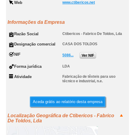
Web
www.ctibericos.net
Informações da Empresa
Razão Social
Ctibericos - Fabrico De Toldos, Lda
Designação comercial
CASA DOS TOLDOS
NIF
5086...
Ver NIF
Forma jurídica
LDA
Atividade
Fabricação de têxteis para uso
técnico e industrial, n.e.
Aceda grátis ao relatório desta empresa
Localização Geográfica de Ctibericos - Fabrico
De Toldos, Lda