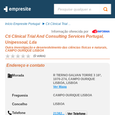
Pesquisar:
Início Empresite Portugal
Cti Clinical Trial ...
Informação oferecida por
Cti Clinical Trial And Consulting Services Portugal,
Unipessoal, Lda
Outra investigação e desenvolvimento das ciências físicas e naturais,
CAMPO OURIQUE LISBOA
(
0
votos)
Endereço e contato
Morada
R TIERNO GALVAN TORRE 3 16º,
1070-274
,
CAMPO OURIQUE
LISBOA
,
LISBOA
Ver Mapa
Freguesia
CAMPO OURIQUE LISBOA
Concelho
LISBOA
Telefone
21382...
Ver Telefone