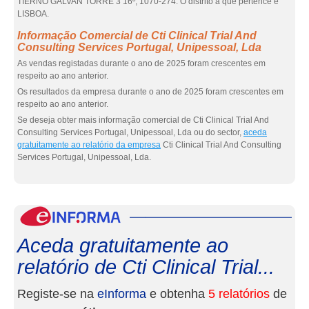
TIERNO GALVAN TORRE 3 16º, 1070-274. O distrito a que pertence é
LISBOA.
Informação Comercial de Cti Clinical Trial And
Consulting Services Portugal, Unipessoal, Lda
As vendas registadas durante o ano de 2025 foram crescentes em
respeito ao ano anterior.
Os resultados da empresa durante o ano de 2025 foram crescentes em
respeito ao ano anterior.
Se deseja obter mais informação comercial de Cti Clinical Trial And
Consulting Services Portugal, Unipessoal, Lda ou do sector,
aceda
gratuitamente ao relatório da empresa
Cti Clinical Trial And Consulting
Services Portugal, Unipessoal, Lda.
eInf
Aceda gratuitamente ao
relatório de Cti Clinical Trial...
Registe-se na
eInforma
e obtenha
5 relatórios
de