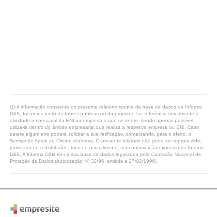
(1) A informação constante do presente relatório resulta da base de dados da Informa
D&B, foi obtida junto de fontes públicas ou do próprio e faz referência unicamente à
atividade empresarial do ENI ou empresa a que se refere, sendo apenas possível
utilizá-la dentro do âmbito empresarial que realiza a respetiva empresa ou ENI. Caso
detete algum erro poderá solicitar a sua retificação, contactando, para o efeito, o
Serviço de Apoio ao Cliente eInforma. O presente relatório não pode ser reproduzido,
publicado ou redistribuído, total ou parcialmente, sem autorização expressa da Informa
D&B. A Informa D&B tem a sua base de dados legalizada pela Comissão Nacional de
Proteção de Dados (Autorização Nº 32/96, emitida a 27/02/1996).