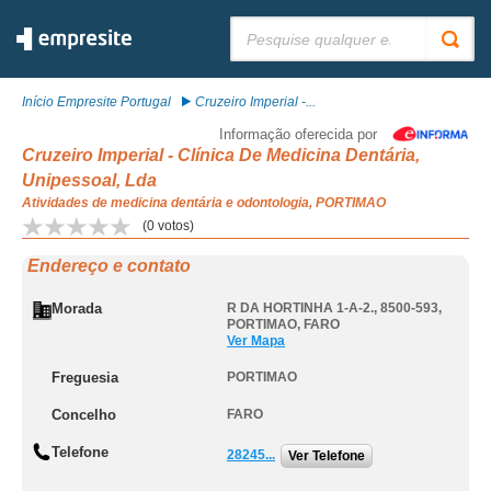
Pesquisar:
Início Empresite Portugal
Cruzeiro Imperial -...
Informação oferecida por
Cruzeiro Imperial - Clínica De Medicina Dentária,
Unipessoal, Lda
Atividades de medicina dentária e odontologia, PORTIMAO
(
0
votos)
Endereço e contato
Morada
R DA HORTINHA 1-A-2., 8500-593
,
PORTIMAO
,
FARO
Ver Mapa
Freguesia
PORTIMAO
Concelho
FARO
Telefone
28245...
Ver Telefone