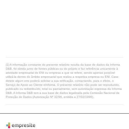
(1) A informação constante do presente relatório resulta da base de dados da Informa
D&B, foi obtida junto de fontes públicas ou do próprio e faz referência unicamente à
atividade empresarial do ENI ou empresa a que se refere, sendo apenas possível
utilizá-la dentro do âmbito empresarial que realiza a respetiva empresa ou ENI. Caso
detete algum erro poderá solicitar a sua retificação, contactando, para o efeito, o
Serviço de Apoio ao Cliente eInforma. O presente relatório não pode ser reproduzido,
publicado ou redistribuído, total ou parcialmente, sem autorização expressa da Informa
D&B. A Informa D&B tem a sua base de dados legalizada pela Comissão Nacional de
Proteção de Dados (Autorização Nº 32/96, emitida a 27/02/1996).