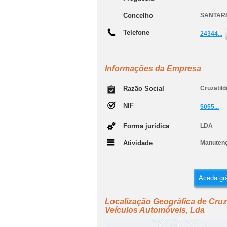
Concelho
SANTAR
Telefone
24344...
Informações da Empresa
Razão Social
Cruzatil
NIF
5055...
Forma jurídica
LDA
Atividade
Manutenç
Aceda grá
Localização Geográfica de Cru
Veículos Automóveis, Lda