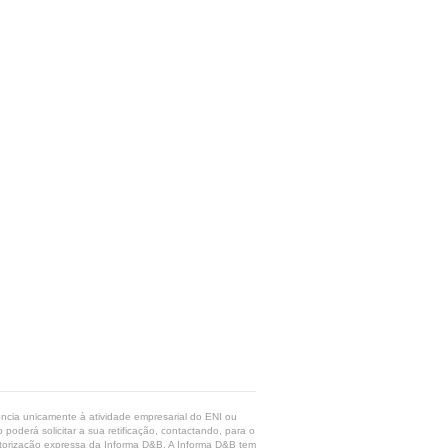
rência unicamente à atividade empresarial do ENI ou
poderá solicitar a sua retificação, contactando, para o
 autorização expressa da Informa D&B. A Informa D&B tem