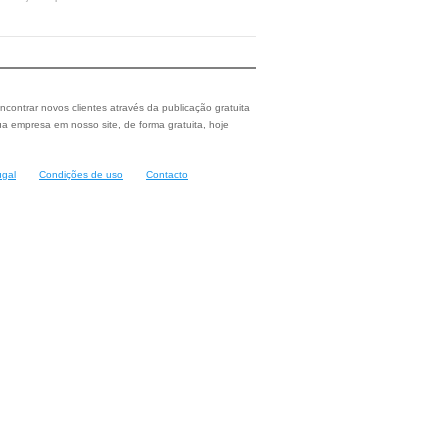
ncontrar novos clientes através da publicação gratuita
a empresa em nosso site, de forma gratuita, hoje
ugal
Condições de uso
Contacto