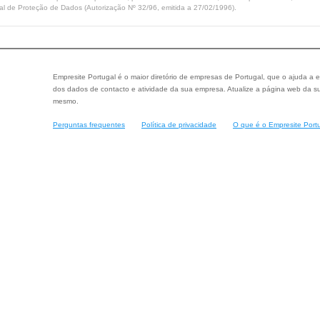
l de Proteção de Dados (Autorização Nº 32/96, emitida a 27/02/1996).
Empresite Portugal é o maior diretório de empresas de Portugal, que o ajuda a e
dos dados de contacto e atividade da sua empresa. Atualize a página web da su
mesmo.
Perguntas frequentes
Política de privacidade
O que é o Empresite Port