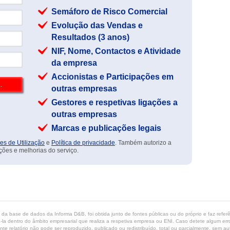
Semáforo de Risco Comercial
Evolução das Vendas e
Resultados (3 anos)
NIF, Nome, Contactos e Atividade
da empresa
Accionistas e Participações em
outras empresas
Gestores e respetivas ligações a
outras empresas
Marcas e publicações legais
es de Utilização
e
Política de privacidade
. Também autorizo a
ções e melhorias do serviço.
ta da base de dados da Informa D&B, foi obtida junto de fontes públicas ou do próprio e faz refe
-la dentro do âmbito empresarial que realiza a respetiva empresa ou ENI. Caso detete algum erro 
ente relatório não pode ser reproduzido, publicado ou redistribuído, total ou parcialmente, sem