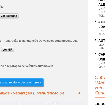
ALE
ÉM
UNI
UNI
TOM
Ver Telefone
J S
LD
UNI
BUG
AUT
de - Reparação E Manutenção De Veículos Automóveis, Lda
LDA
SAM
Ver NIF
CAR
UNI
UNI
ão e reparação de veículos automóveis
MAR
Outr
"
Man
tis ao relatório desta empresa
veícu
Conc
zatilde - Reparação E Manutenção De
LISB