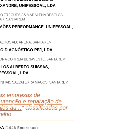
XANDRE, UNIPESSOAL, LDA
P
AO FREGUESIAS MADALENA BESELGA
AR, SANTAREM
IMÕES PERFORMANCE, UNIPESSOAL,
A
P
ALHOS ALCANENA, SANTAREM
O DIAGNÓSTICO PEJ, LDA
ORA CORREIA BENAVENTE, SANTAREM
LOS ALBERTO SUISSAS,
PESSOAL, LDA
P
INHAIS SALVATERRA MAGOS, SANTAREM
as empresas de
utenção e reparação de
los au...
" classificadas por
elho
OA
(1948 Empresas)