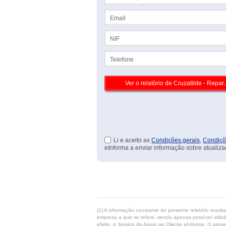
Email
NIF
Telefone
Li e aceito as
Condições gerais
,
Condiçõ
eInforma a enviar informação sobre atualiza
(1) A informação constante do presente relatório resul
empresa a que se refere, sendo apenas possível utilizá
efeito, o Serviço de Apoio ao Cliente eInforma. O pres