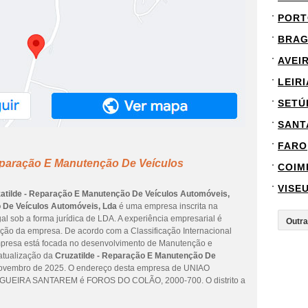
PORT
BRA
AVEI
LEIRI
SETÚ
SANT
FARO
Reparação E Manutenção De Veículos
COIM
VISE
atilde - Reparação E Manutenção De Veículos Automóveis,
 De Veículos Automóveis, Lda
é uma empresa inscrita na
al sob a forma jurídica de LDA. A experiência empresarial é
uição da empresa. De acordo com a Classificação Internacional
empresa está focada no desenvolvimento de Manutenção e
 atualização da
Cruzatilde - Reparação E Manutenção De
novembro de 2025. O endereço desta empresa de UNIAO
UEIRA SANTAREM é FOROS DO COLÃO, 2000-700. O distrito a