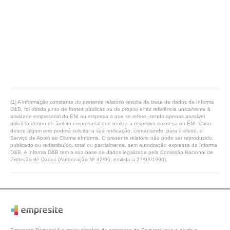
(1) A informação constante do presente relatório resulta da base de dados da Informa
D&B, foi obtida junto de fontes públicas ou do próprio e faz referência unicamente à
atividade empresarial do ENI ou empresa a que se refere, sendo apenas possível
utilizá-la dentro do âmbito empresarial que realiza a respetiva empresa ou ENI. Caso
detete algum erro poderá solicitar a sua retificação, contactando, para o efeito, o
Serviço de Apoio ao Cliente eInforma. O presente relatório não pode ser reproduzido,
publicado ou redistribuído, total ou parcialmente, sem autorização expressa da Informa
D&B. A Informa D&B tem a sua base de dados legalizada pela Comissão Nacional de
Proteção de Dados (Autorização Nº 32/96, emitida a 27/02/1996).