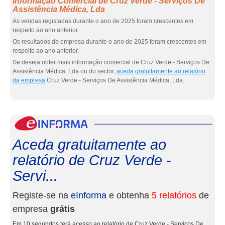
Informação Comercial de Cruz Verde - Serviços De
Assistência Médica, Lda
As vendas registadas durante o ano de 2025 foram crescentes em
respeito ao ano anterior.
Os resultados da empresa durante o ano de 2025 foram crescentes em
respeito ao ano anterior.
Se deseja obter mais informação comercial de Cruz Verde - Serviços De
Assistência Médica, Lda ou do sector,
aceda gratuitamente ao relatório
da empresa
Cruz Verde - Serviços De Assistência Médica, Lda.
eInf
Aceda gratuitamente ao
relatório de Cruz Verde -
Servi...
Registe-se na
eInforma
e obtenha
5 relatórios
de
empresa
grátis
Em 10 segundos terá acesso ao relatório de Cruz Verde - Serviços De