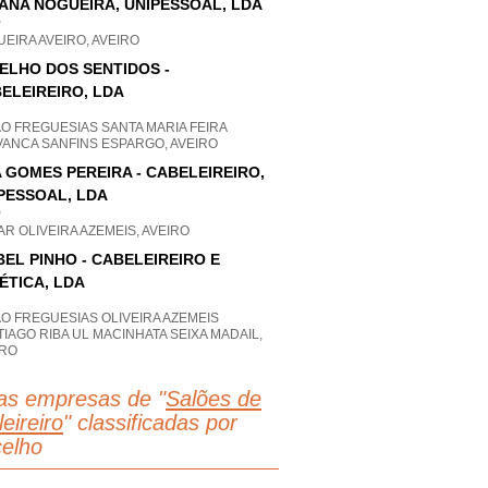
IANA NOGUEIRA, UNIPESSOAL, LDA
P
EIRA AVEIRO, AVEIRO
ELHO DOS SENTIDOS -
ELEIREIRO, LDA
O FREGUESIAS SANTA MARIA FEIRA
VANCA SANFINS ESPARGO, AVEIRO
 GOMES PEREIRA - CABELEIREIRO,
PESSOAL, LDA
P
R OLIVEIRA AZEMEIS, AVEIRO
BEL PINHO - CABELEIREIRO E
ÉTICA, LDA
O FREGUESIAS OLIVEIRA AZEMEIS
IAGO RIBA UL MACINHATA SEIXA MADAIL,
IRO
as empresas de "
Salões de
eireiro
" classificadas por
elho