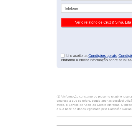
Telefone
Li e aceito as
Condições gerais
,
Condiçõ
eInforma a enviar informação sobre atualiza
(1) A informação constante do presente relatório resul
empresa a que se refere, sendo apenas possível utilizá
efeito, o Serviço de Apoio ao Cliente eInforma. O pres
a sua base de dados legalizada pela Comissão Naciona