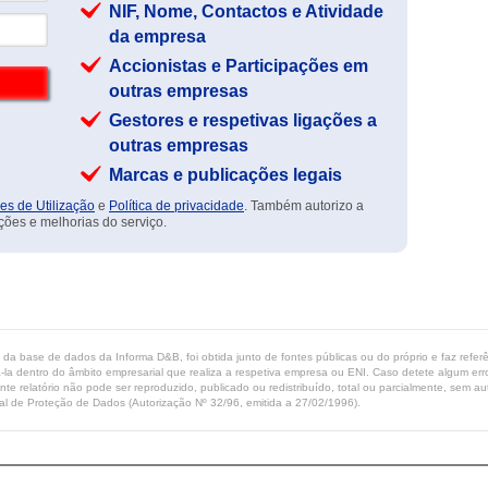
NIF, Nome, Contactos e Atividade
da empresa
Accionistas e Participações em
outras empresas
Gestores e respetivas ligações a
outras empresas
Marcas e publicações legais
es de Utilização
e
Política de privacidade
. Também autorizo a
ções e melhorias do serviço.
ta da base de dados da Informa D&B, foi obtida junto de fontes públicas ou do próprio e faz refe
-la dentro do âmbito empresarial que realiza a respetiva empresa ou ENI. Caso detete algum erro 
ente relatório não pode ser reproduzido, publicado ou redistribuído, total ou parcialmente, sem
l de Proteção de Dados (Autorização Nº 32/96, emitida a 27/02/1996).