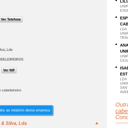
LIL
UNI
ESGU
ESP
Ver Telefone
CAB
LDA
UNIA
TRA
ANA
lva, Lda
UNI
UNI
ABELEIREIROS
CESA
ISA
Ver NIF
EST
LDA
UNIA
SANT
 cabeleireiro
AVE
Outr
cabel
tis ao relatório desta empresa
Conc
 & Silva, Lda