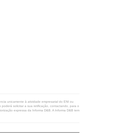
rência unicamente à atividade empresarial do ENI ou
poderá solicitar a sua retificação, contactando, para o
 autorização expressa da Informa D&B. A Informa D&B tem