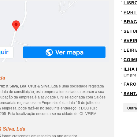
LISB
PORT
BRA
SETÚ
AVEI
LEIRI
COIM
ILHA
Empre
Lda
FARO
ruz & Silva, Lda
.
Cruz & Silva, Lda
é uma sociedade registada
data de constituição, esta empresa tem estado a exercer a sua
SANT
 ocupação da empresa é a atividade CINI relacionada com Salões
presariais registados em Empresite é da data 15 de julho de
desta empresa, pode fazê-lo no seguinte endereço R DOUTOR
 Esta localização encontra-se na cidade de OLIVEIRA
 Silva, Lda
 foram crescentes em respeito ao ano anterior.