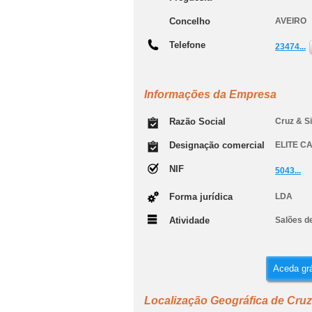
Concelho
AVEIRO
Telefone
23474...
Informações da Empresa
Razão Social
Cruz & Si
Designação comercial
ELITE C
NIF
5043...
Forma jurídica
LDA
Atividade
Salões de
Aceda grá
Localização Geográfica de Cruz