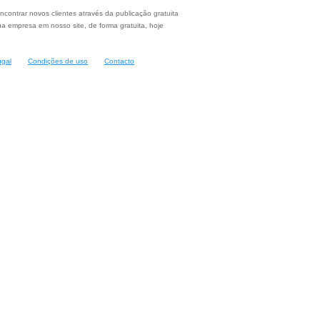
ncontrar novos clientes através da publicação gratuita
a empresa em nosso site, de forma gratuita, hoje
ugal
Condições de uso
Contacto